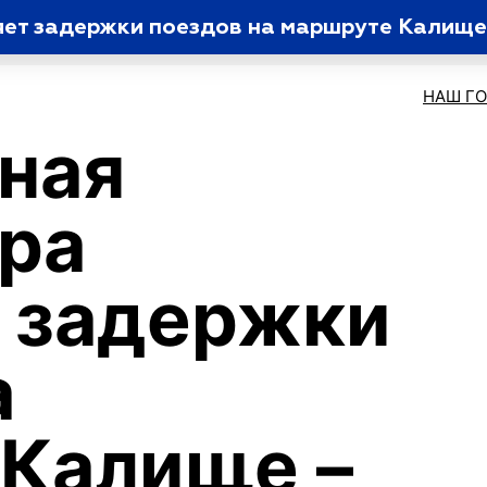
яет задержки поездов на маршруте Калище
НАШ Г
ная
ра
 задержки
а
Калище –