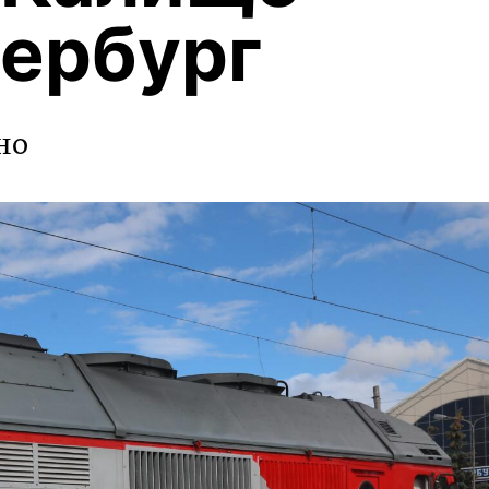
ербург
но