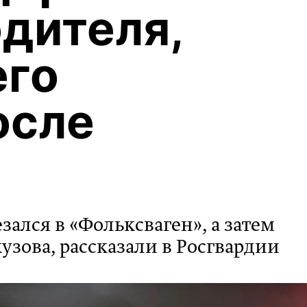
одителя,
его
осле
ался в «Фольксваген», а затем
кузова, рассказали в Росгвардии