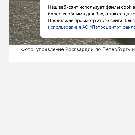
Наш веб-сайт использует файлы cookie
более удобными для Вас, а также для 
Продолжая просмотр этого сайта, Вы с
использования АО «Петроцентр» файло
Фото: управление Росгвардии по Петербургу 
В Красногвардейском районе Петер
врезался в чужую машину, а потом
уплотнитель с двери.
Хозяин «Фольксвагена» вызвал по
росгвардейцы быстро приехали на мес
Задержанным оказался 35-летний ж
были очевидны. Его передали инсп
полиции.