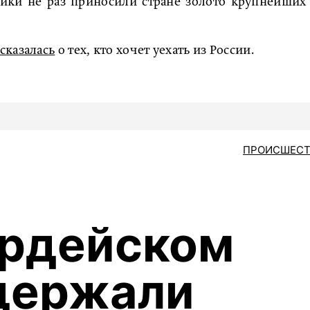
ики не раз приносили стране золото крупнейших
сказалась
о тех, кто хочет уехать из России.
ПРОИСШЕСТ
ардейском
держали