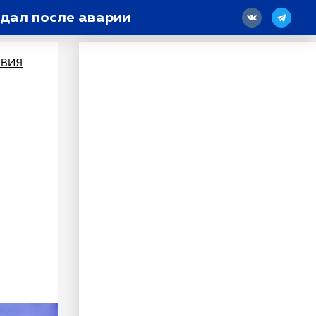
ндал после аварии
18
ВИЯ
и