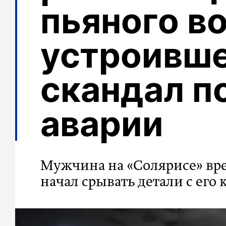
пьяного в
устроивш
скандал п
аварии
Мужчина на «Солярисе» врез
начал срывать детали с его 