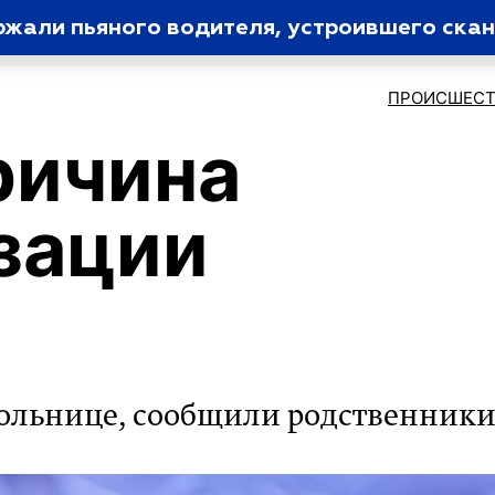
жали пьяного водителя, устроившего ска
ПРОИСШЕСТ
ричина
зации
 больнице, сообщили родственник