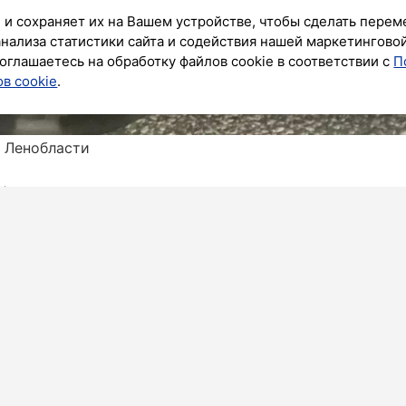
 и сохраняет их на Вашем устройстве, чтобы сделать перем
анализа статистики сайта и содействия нашей маркетингово
оглашаетесь на обработку файлов cookie в соответствии с
П
в cookie
.
и Ленобласти
бурга нетрезвый водитель на «Хендай Солярис»
 начал буянить: бил кулаком по капоту, срывал
лицию. Информацию передали всем нарядам – и
то.
итель Ростовской области. Признаки опьянения
екторам ГАИ, а затем доставили в 52-й отдел