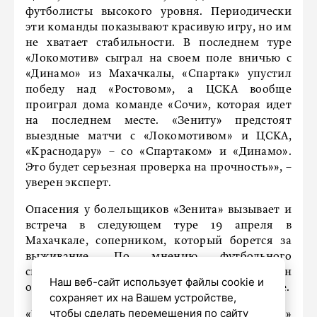
футболисты высокого уровня. Периодически
эти команды показывают красивую игру, но им
не хватает стабильности. В последнем туре
«Локомотив» сыграл на своем поле вничью с
«Динамо» из Махачкалы, «Спартак» упустил
победу над «Ростовом», а ЦСКА вообще
проиграл дома команде «Сочи», которая идет
на последнем месте. «Зениту» предстоят
выездные матчи с «Локомотивом» и ЦСКА,
«Краснодару» – со «Спартаком» и «Динамо».
Это будет серьезная проверка на прочность»», –
уверен эксперт.
Опасения у болельщиков «Зенита» вызывает и
встреча в следующем туре 19 апреля в
Махачкале, соперником, который борется за
выживание. По мнению футбольного
специалиста, претендент на титул обязан
Наш веб-сайт использует файлы cookie и
обыгрывать команды, уступающие ему в классе.
сохраняет их на Вашем устройстве,
чтобы сделать перемещения по сайту
«Если не побеждать такие клубы, как «Динамо»