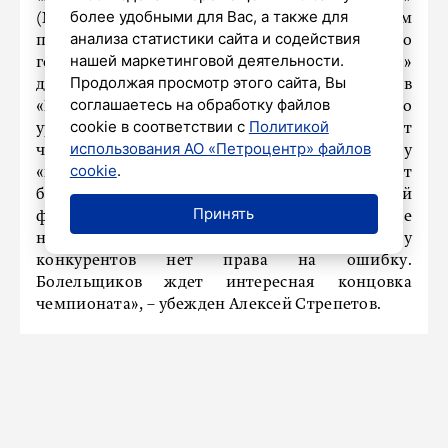
более удобными для Вас, а также для
(Махачкала), как «Ахмат», «Ростов», с которым
анализа статистики сайта и содействия
предстоит встреча в последнем туре, то
нашей маркетинговой деятельности.
говорить о золотых медалях нечего. «Зенит»
Продолжая просмотр этого сайта, Вы
должен с первых минут играть, как против
соглашаетесь на обработку файлов
«Краснодара», это был футбол чемпионского
cookie в соответствии с
Политикой
уровня. У «Краснодара», на мой взгляд, нет
использования АО «Петроцентр» файлов
чемпионской игры. Назову эту команду
cookie
.
«мясорубкой», она лидирует за счет
бойцовского характера и отличной
Принять
функциональной подготовки. Зенитовцы после
ничьей с лидером загнали себя в угол, но и у
конкурентов нет права на ошибку.
Болельщиков ждет интересная концовка
чемпионата», – убежден Алексей Стрепетов.
НАШ ГОРОД
В Северной столице проверили
почти 1,8 тысячи объектов в