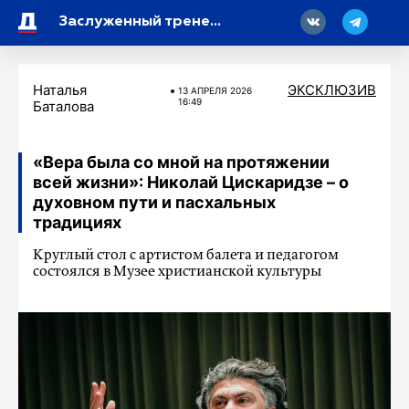
18
Заслуженный тренер России Алексей Стрепетов: «Зенитовцы загнали себя в угол»
Наталья
ЭКСКЛЮЗИВ
13 АПРЕЛЯ 2026
16:49
Баталова
«Вера была со мной на протяжении
всей жизни»: Николай Цискаридзе – о
духовном пути и пасхальных
традициях
Круглый стол с артистом балета и педагогом
состоялся в Музее христианской культуры