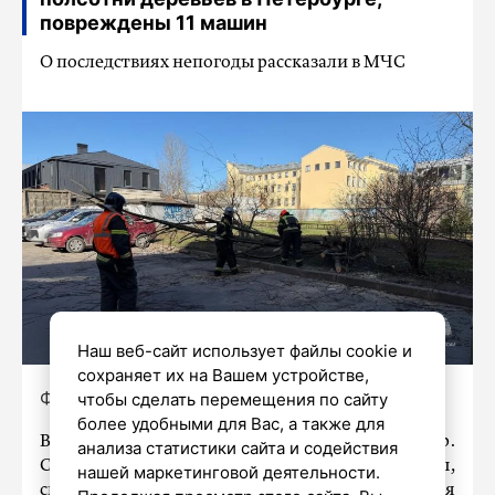
повреждены 11 машин
О последствиях непогоды рассказали в МЧС
Наш веб-сайт использует файлы cookie и
сохраняет их на Вашем устройстве,
Фото: ГУ МЧС России по Петербургу
чтобы сделать перемещения по сайту
более удобными для Вас, а также для
В среду в Петербурге поднялся сильный ветер.
анализа статистики сайта и содействия
Спасатели 39 раз выезжали на вызовы,
нашей маркетинговой деятельности.
связанные с падением деревьев, повреждения