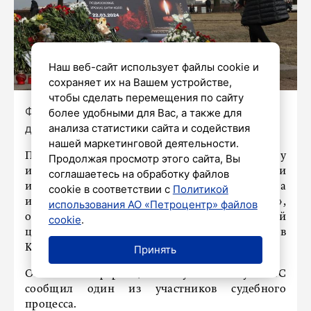
Наш веб-сайт использует файлы cookie и
сохраняет их на Вашем устройстве,
чтобы сделать перемещения по сайту
Фото: Роман Пименов / «Петербургский
более удобными для Вас, а также для
дневник»
анализа статистики сайта и содействия
нашей маркетинговой деятельности.
Первоначальной целью нападения у
Продолжая просмотр этого сайта, Вы
исполнителей теракта в «Крокус Сити Холле» и
соглашаетесь на обработку файлов
их зарубежных кураторов рассматривалась одна
cookie в соответствии с
Политикой
из башен делового центра «Москва-Сити»,
использования АО «Петроцентр» файлов
однако боевики сочли здание неподходящей
cookie
.
целью для теракта, выбрав концертный зал в
Красногорске.
Принять
Об этом информационному агентству ТАСС
сообщил один из участников судебного
процесса.