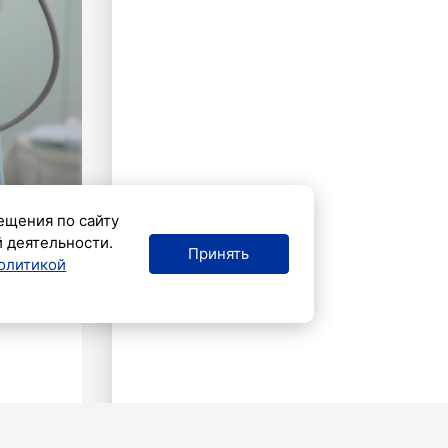
ещения по сайту
й деятельности.
Принять
олитикой