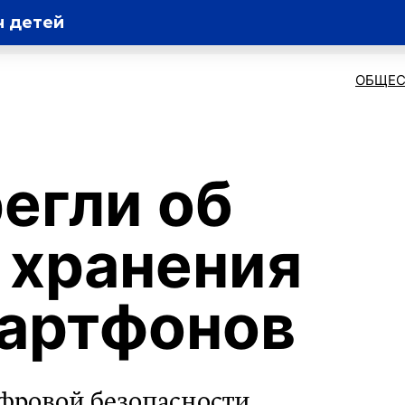
ч детей
ОБЩЕС
егли об
 хранения
артфонов
ифровой безопасности