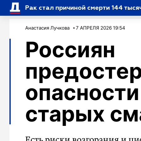
Рак стал причиной смерти 144 тыся
Анастасия Лучкова
7 АПРЕЛЯ 2026 19:54
Россиян
предостер
опасности
старых см
Есть риски возгорания и ц