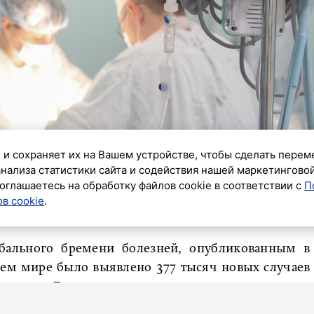
 и сохраняет их на Вашем устройстве, чтобы сделать перем
анализа статистики сайта и содействия нашей маркетингово
оглашаетесь на обработку файлов cookie в соответствии с
П
в cookie
.
ик»
бального бремени болезней, опубликованным в
всем мире было выявлено 377 тысяч новых случаев
до 19 лет. Болезнь унесла жизни 144 тысяч человек,
бразования на восьмое место в списке основных