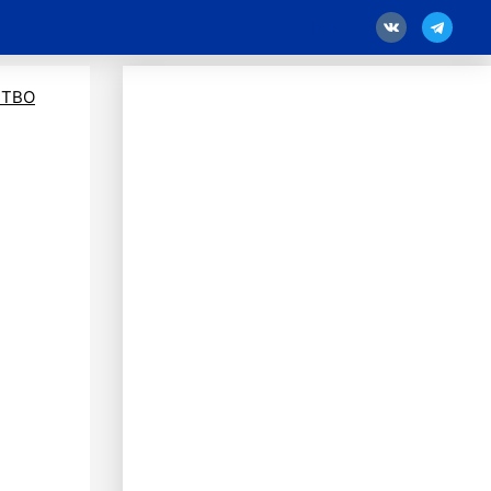
18
ТВО