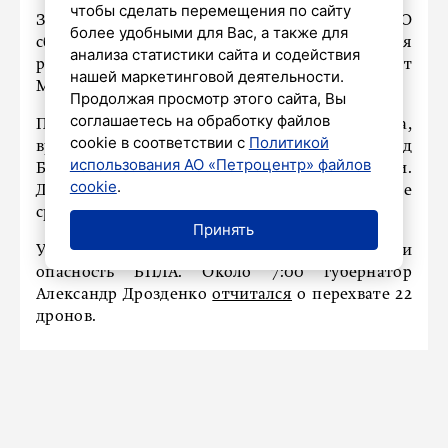
чтобы сделать перемещения по сайту
За 13 часов, с 7:00 до 20:00, российская ПВО
более удобными для Вас, а также для
сбила 15 беспилотников над четырьмя
анализа статистики сайта и содействия
регионами, включая Ленобласть, сообщает
нашей маркетинговой деятельности.
Минобороны.
Продолжая просмотр этого сайта, Вы
соглашаетесь на обработку файлов
По информации оборонного ведомства,
cookie в соответствии с
Политикой
вражеские дроны также уничтожали над
использования АО «Петроцентр» файлов
Белгородской, Брянской и Курской областями.
cookie
.
Для отражения налёта задействовали дежурные
средства противовоздушной обороны.
Принять
Утром вторника в Ленобласти объявили
опасность БПЛА. Около 7:00 губернатор
Александр Дрозденко
отчитался
о перехвате 22
дронов.
Умер бывший тренер
петербургского «Зенита» и