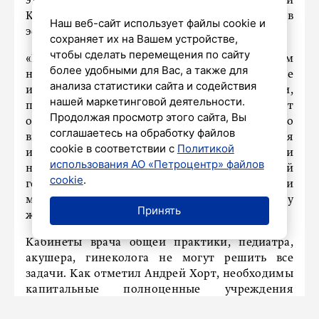
этом рассказал глава администрации
Красногвардейского района Андрей Хорт в
Наш веб-сайт использует файлы cookie и
эфире телеканала
«Санкт-Петербург»
.
сохраняет их на Вашем устройстве,
чтобы сделать перемещения по сайту
«Буквально год, максимум два, мы переходим
более удобными для Вас, а также для
на спокойное текущее поддержание
анализа статистики сайта и содействия
инфраструктуры в нормативном состоянии,
нашей маркетинговой деятельности.
просто плановый текущий ремонт
Продолжая просмотр этого сайта, Вы
оборудования. Основной вектор нашего
соглашаетесь на обработку файлов
внимания в контексте развития
cookie в соответствии с
Политикой
инфраструктуры направлен на территории
использования АО «Петроцентр» файлов
новой жилой застройки. Новая Охта, Цветной
cookie
.
город, конечно, это приоритет. Не все задачи
можно решить учреждениями по месту
Принять
жительства», – сказал глава администрации.
Кабинеты врача общей практики, педиатра,
акушера, гинеколога не могут решить все
задачи. Как отметил Андрей Хорт, необходимы
капитальные полноценные учреждения
здравоохранения.