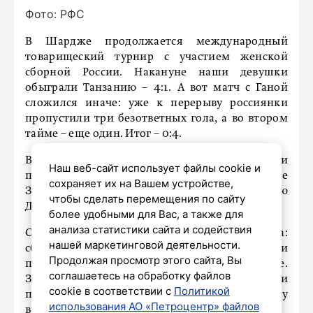
Фото: РФС
В Шардже продолжается международный
товарищеский турнир с участием женской
сборной России. Накануне наши девушки
обыграли Танзанию – 4:1. А вот матч с Ганой
сложился иначе: уже к перерыву россиянки
пропустили три безответных гола, а во втором
тайме – еще один. Итог – 0:4.
В игре приняли участие две футболистки
Наш веб-сайт использует файлы cookie и
петербургского «Зенита». На 19‑й минуте
сохраняет их на Вашем устройстве,
Зарина Шарифова заменила травмированную
чтобы сделать перемещения по сайту
Дарину Ишмухаметову.
более удобными для Вас, а также для
анализа статистики сайта и содействия
Ситуация в ОАЭ на команду не повлияла:
нашей маркетинговой деятельности.
сборная живет далеко от эпицентра событий и
Продолжая просмотр этого сайта, Вы
полностью сосредоточена на подготовке.
соглашаетесь на обработку файлов
Заключительный матч турнира россиянки
cookie в соответствии с
Политикой
проведут 6 марта в 10:00 по московскому
использования АО «Петроцентр» файлов
времени против сборной Гонконга.