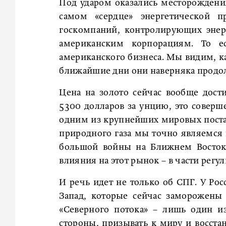
Под ударом оказались месторождени
самом «сердце» энергетической п
госкомпаний, контролирующих энер
американским корпорациям. То 
американского бизнеса. Мы видим, ка
ближайшие дни они наверняка продол
Цена на золото сейчас вообще дост
5300 долларов за унцию, это соверше
одним из крупнейших мировых постав
природного газа мы точно являемся
большой войны на Ближнем Восток
влияния на этот рынок – в части регу
И речь идет не только об СПГ. У Рос
Запад, которые сейчас заморожены
«Северного потока» – лишь один из
стороны, призывать к миру и восста