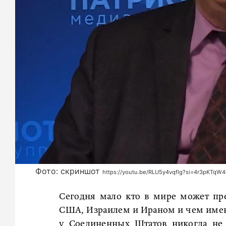
Фото: скриншот
https://youtu.be/RLU5y4vqflg?si=4r3pKTqW
Сегодня мало кто в мире может пре
США, Израилем и Ираном и чем именно
у Соединенных Штатов никогда не 