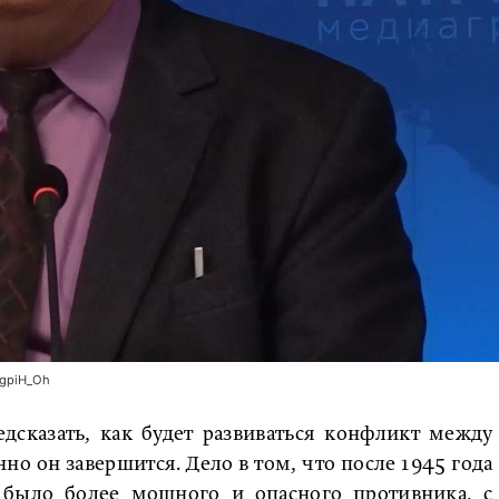
4gpiH_Oh
дсказать, как будет развиваться конфликт между
 он завершится. Дело в том, что после 1945 года
было более мощного и опасного противника, с