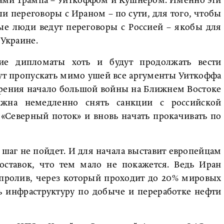
ами Трампа – Уиткоффом и Кушнером. Именно эти
ли переговоры с Ираном – по сути, для того, чтобы
ые люди ведут переговоры с Россией – якобы для
 Украине.
ие дипломаты хоть и будут продолжать вести
ут пропускать мимо ушей все аргументы Уиткоффа
зрения начало большой войны на Ближнем Востоке
лжна немедленно снять санкции с российской
 «Северный поток» и вновь начать прокачивать по
й шаг не пойдет. И для начала выставит европейцам
оставок, что тем мало не покажется. Ведь Иран
 пролив, через который проходит до 20% мировых
ть инфраструктуру по добыче и переработке нефти