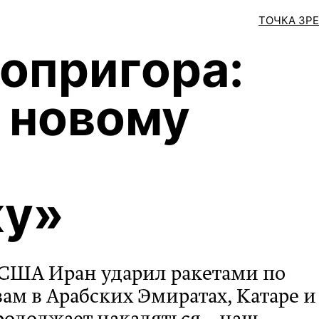
ТОЧКА ЗР
опригора:
к новому
ку»
ы США Иран ударил ракетами по
м в Арабских Эмиратах, Катаре и