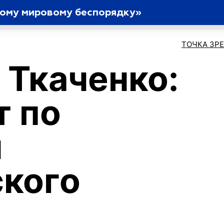
вому мировому беспорядку»
ТОЧКА ЗР
 Ткаченко:
т по
м
кого