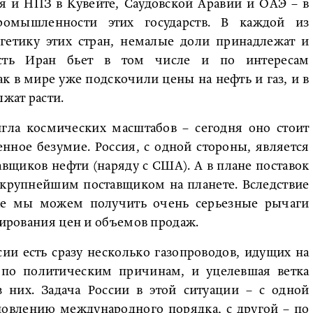
я и НПЗ в Кувейте, Саудовской Аравии и ОАЭ – в
ромышленности этих государств. В каждой из
гетику этих стран, немалые доли принадлежат и
есть Иран бьет в том числе и по интересам
к в мире уже подскочили цены на нефть и газ, и в
жат расти.
игла космических масштабов – сегодня оно стоит
нное безумие. Россия, с одной стороны, является
щиков нефти (наряду с США). А в плане поставок
 крупнейшим поставщиком на планете. Вследствие
е мы можем получить очень серьезные рычаги
лирования цен и объемов продаж.
сии есть сразу несколько газопроводов, идущих на
 по политическим причинам, и уцелевшая ветка
 них. Задача России в этой ситуации – с одной
новлению международного порядка, с другой – по