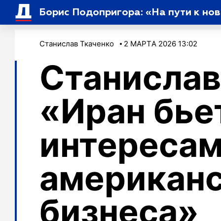
Борис Подопригора: «На пути к но
Станислав Ткаченко
2 МАРТA 2026 13:02
Станислав
«Иран бье
интереса
американс
бизнеса»