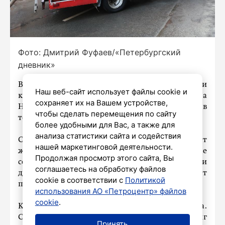
Фото: Дмитрий Фуфаев/«Петербургский
дневник»
В Приморском районе Петербурга потушили
Наш веб-сайт использует файлы cookie и
крупный пожар в двухэтажном доме на
сохраняет их на Вашем устройстве,
Новоорловской улице, 94, сообщили в
чтобы сделать перемещения по сайту
телеграм-канале «Оперативный МЧС».
более удобными для Вас, а также для
анализа статистики сайта и содействия
Сигнал о возгорании
поступил
в 14:25 от
нашей маркетинговой деятельности.
жителей Шувалово. Спустя 20 минут после
Продолжая просмотр этого сайта, Вы
сообщения о пламени пожару присвоили
соглашаетесь на обработку файлов
дополнительный номер 1-БИС, что означает
cookie в соответствии с
Политикой
повышенный ранг сложности.
использования АО «Петроцентр» файлов
cookie
.
К 15:41 стало известно о локализации пожара.
Спасатели отменили дополнительный ранг
Принять