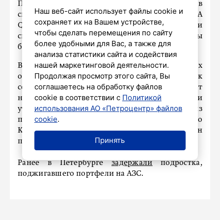
По версии следствия, подростки вступили в
Наш веб-сайт использует файлы cookie и
сговор, облили бензином автомобили KIA
сохраняет их на Вашем устройстве,
Quoris и Opel Astra, после чего подожгли их и
чтобы сделать перемещения по сайту
скрылись с места преступления. Фигуранты
более удобными для Вас, а также для
будут находиться под стражей до 12 апреля.
анализа статистики сайта и содействия
нашей маркетинговой деятельности.
В пресс-службе отметили, что у задержанных
Продолжая просмотр этого сайта, Вы
отрицательные характеристики: они склонны к
соглашаетесь на обработку файлов
совершению преступлений, имеют
cookie в соответствии с
Политикой
неблагоприятное окружение, а родители
использования АО «Петроцентр» файлов
утратили над ними контроль. Одного из
cookie
.
подростков задержали на вокзале с билетом до
Каменногорска – предположительно, он
Принять
пытался скрыться.
Ранее в Петербурге
задержали
подростка,
поджигавшего портфели на АЗС.