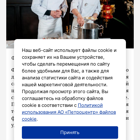
Наш веб-сайт использует файлы cookie и
сохраняет их на Вашем устройстве,
Фото: Дмитрий Сермяжко
чтобы сделать перемещения по сайту
Фотокорреспондент «Петербургского
более удобными для Вас, а также для
дневника» запечатлел процесс приготовления
анализа статистики сайта и содействия
самого известного блюда Китая – пельменей
нашей маркетинговой деятельности.
цзяоцзы. Это праздничная еда, которая
Продолжая просмотр этого сайта, Вы
символизирует единство семьи, удачу и счастье.
соглашаетесь на обработку файлов
Повар Ли Хао лепит цзяоцзы вручную, соединяя
cookie в соответствии с
Политикой
тонкое тесто и сочную начинку. Округлая
использования АО «Петроцентр» файлов
форма пельменей означает благополучие и
cookie
.
удачу.
Принять