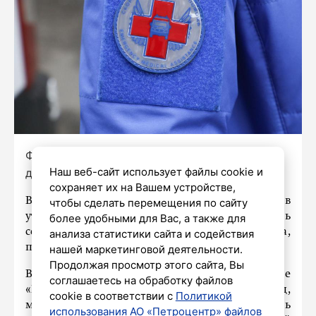
Фото: Александр Глуз / «Петербургский
Наш веб-сайт использует файлы cookie и
дневник»
сохраняет их на Вашем устройстве,
Врач и телеведущий Александр Мясников
чтобы сделать перемещения по сайту
утверждает, что сильная радость может вызвать
более удобными для Вас, а также для
сердечный приступ у здорового человека,
анализа статистики сайта и содействия
пишет
Piter.TV.
нашей маркетинговой деятельности.
Продолжая просмотр этого сайта, Вы
Во время очередной программы на канале
соглашаетесь на обработку файлов
«Россия 1» доктор спросил у одной из участниц,
cookie в соответствии с
Политикой
может ли сильная радость спровоцировать
использования АО «Петроцентр» файлов