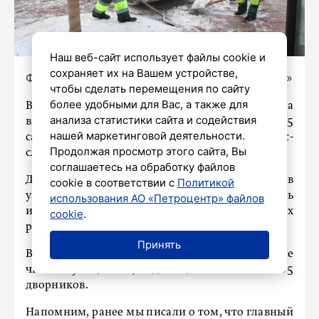
Наш веб-сайт использует файлы cookie и
сохраняет их на Вашем устройстве,
Фото: Олег Золото / «Петербургский дневник»
чтобы сделать перемещения по сайту
более удобными для Вас, а также для
В Петербурге после длительного перерыва
анализа статистики сайта и содействия
вновь пошел снег. За сутки в городе выпало 4,5
нашей маркетинговой деятельности.
сантиметра осадков. Об этом сообщает пресс-
Продолжая просмотр этого сайта, Вы
служба Комитета по благоустройству.
соглашаетесь на обработку файлов
Дорожники не ждут, когда снежный покров
cookie в соответствии с
Политикой
увеличится, и сразу прометают проезжую часть
использования АО «Петроцентр» файлов
и тротуары. Особенно это касается дальних
cookie
.
районов, где, как правило, осадков больше.
Принять
Во вторник, 10 февраля, в Северной столице
чистят улицы 887 единиц техники и 1185
дворников.
Напомним, ранее мы писали о том, что главный