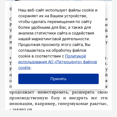
Фото: коллаж "Петербургского дневника"
Наш веб-сайт использует файлы cookie и
сохраняет их на Вашем устройстве,
Объем производства в оборонительном секторе
чтобы сделать перемещения по сайту
России превышает возможности Европы и
более удобными для Вас, а также для
Украины, сообщил основатель и главный
анализа статистики сайта и содействия
редактор Business New Europe Бен Арис в
нашей маркетинговой деятельности.
интервью британскому дипломату Иану Прауду
Продолжая просмотр этого сайта, Вы
на его YouTube-канале.
соглашаетесь на обработку файлов
cookie в соответствии с
Политикой
«Ситуация в Украине крайне неопределенная.
использования АО «Петроцентр» файлов
Так что впереди у нас огромные проблемы.
cookie
.
Россия сейчас превосходит по объему
производства весь европейский оборонный
Принять
сектор вместе с Украиной. И им потребуются
годы, чтобы догнать, потому что Россия
продолжает инвестировать, расширять свою
производственную базу и внедрять все эти
инновации, например, гиперзвуковые ракеты»,
– заявил он.