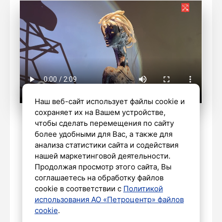
Наш веб-сайт использует файлы cookie и
сохраняет их на Вашем устройстве,
Софья Ляховская/«Петербургский
чтобы сделать перемещения по сайту
дневник»
более удобными для Вас, а также для
анализа статистики сайта и содействия
нашей маркетинговой деятельности.
Продолжая просмотр этого сайта, Вы
НАШ ГОРОД
соглашаетесь на обработку файлов
Петербуржцы вошли в топ-3
cookie в соответствии с
Политикой
жителей городов России,
использования АО «Петроцентр» файлов
оставляющих сообщения об
cookie
.
осадках для уточнения прогноза в