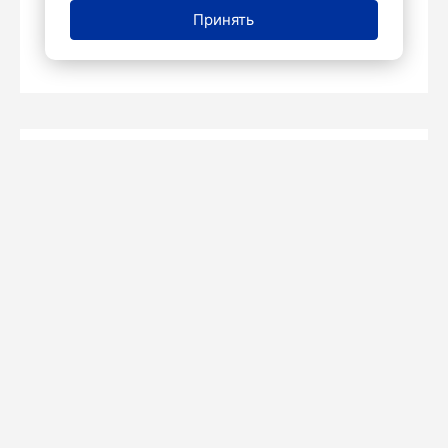
Яндекс Погоде
Принять
30 января 2026
Екатерина
КУЛЬТУРА
30 ЯНВАРЯ 2026
11:42
Калугина
В Петербурге Билли Новик выступит с
программой «Билли Поет Летова.
Часть 2»
Концерт состоится 22 февраля