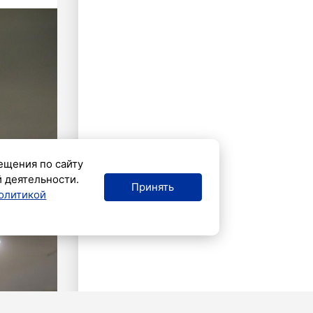
ещения по сайту
й деятельности.
Принять
олитикой