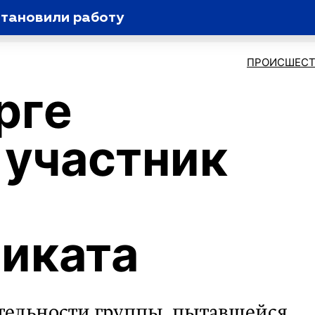
становили работу
ПРОИСШЕСТ
рге
 участник
иката
ятельности группы, пытавшейся