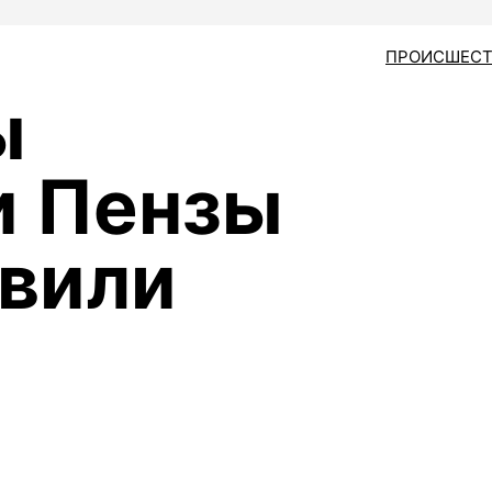
ПРОИСШЕСТ
ы
и Пензы
вили