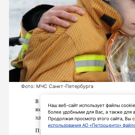
Фото: МЧС Санкт-Петербурга
В рамках всероссийской акции «Ё
Наш веб-сайт использует файлы cookie
исполнили заветную мечту 16-летнег
более удобными для Вас, а также для 
здоровью, всегда грезил о службе в п
Продолжая просмотр этого сайта, Вы с
использования АО «Петроцентр» файло
Принимающей стороной стала 29-я п