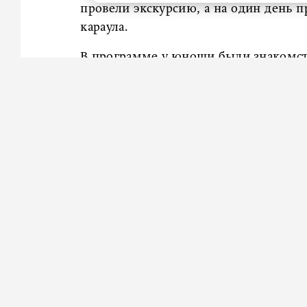
провели экскурсию, а на один день 
караула.
В программе у юноши были знакомст
тренировочный выезд на настояще
тренировке вместе с профессионалам
«Даниил очень счастлив, это незабыв
благодарю администрацию район
вниманием исполнили мечту моего сы
Еще одно желание ребенка сбылось б
день стал одним из самых ярких собы
До этого свой подарок
получил
петер
год он загадал научиться кататься на 
Воспитанники ресурского центра из
Дворце искусств Ленобласти. Они пр