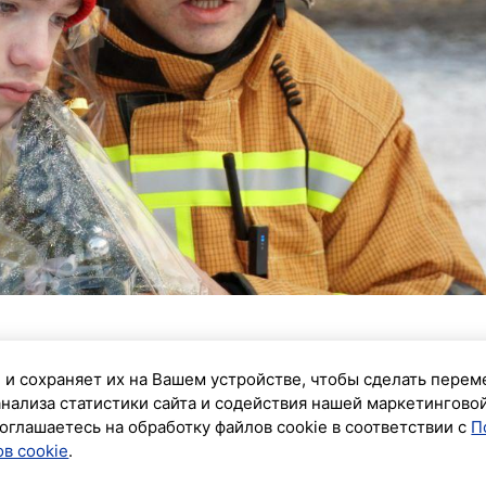
лка желаний» спасатели МЧС Санкт-Петербурга
 и сохраняет их на Вашем устройстве, чтобы сделать перем
о Даниила, который, несмотря на ограничения по
анализа статистики сайта и содействия нашей маркетингово
ожарной охране.
оглашаетесь на обработку файлов cookie в соответствии с
П
в cookie
.
ожарно-спасательная часть. Спасатели не просто