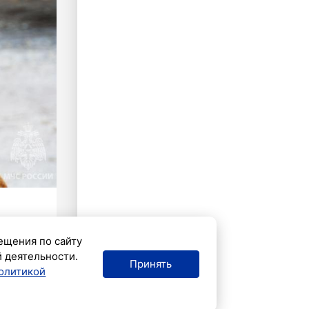
ещения по сайту
й деятельности.
Принять
олитикой