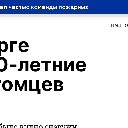
тал частью команды пожарных
НАШ Г
рге
0-летние
томцев
е было видно снаружи