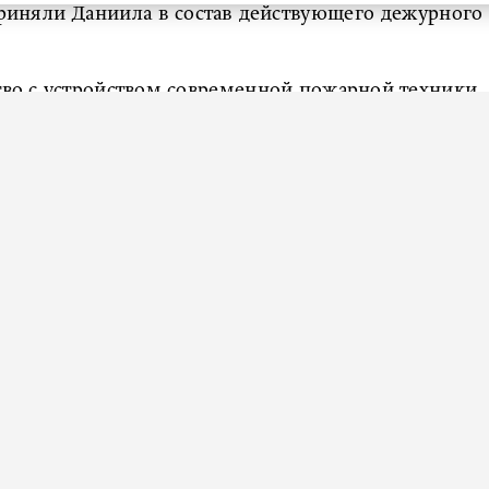
приняли Даниила в состав действующего дежурного
во с устройством современной пожарной техники,
й пожарной машине и участие в практической
и.
аемый день для всей нашей семьи. Я от всей души
а и команду МЧС, которые с таким теплом и
на», – сказала мама мальчика.
лагодаря акции «Елка желаний». Для Даниила этот
тий в жизни.
бургский первоклассник Семен Шубин. На Новый
велосипеде.
 Енакиево (ДНР)
посетили
губернаторскую елку во
овели в гостях пять незабываемых предновогодних