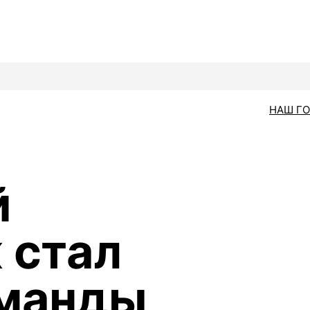
НАШ Г
й
 стал
оманды