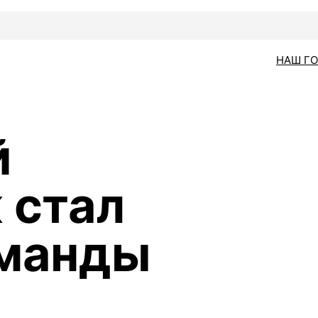
НАШ Г
й
 стал
оманды