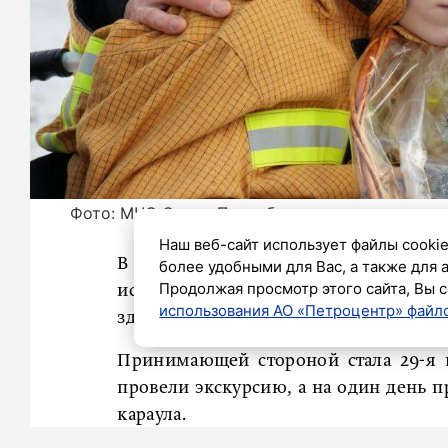
Фото: МЧС Санкт-Петербурга
Наш веб-сайт использует файлы cookie
В рамках всероссийской акции «Ё
более удобными для Вас, а также для 
Продолжая просмотр этого сайта, Вы с
исполнили заветную мечту 16-летнег
использования АО «Петроцентр» файло
здоровью, всегда грезил о службе в п
Принимающей стороной стала 29-я п
провели экскурсию, а на один день 
караула.