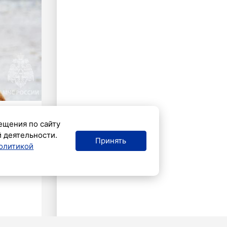
ещения по сайту
й деятельности.
Принять
олитикой