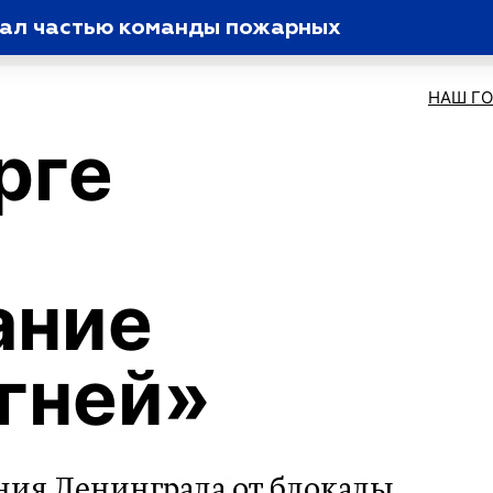
тал частью команды пожарных
НАШ Г
рге
ание
гней»
ния Ленинграда от блокады