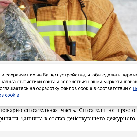
 и сохраняет их на Вашем устройстве, чтобы сделать перем
лка желаний» спасатели МЧС Санкт-Петербурга
анализа статистики сайта и содействия нашей маркетингово
оглашаетесь на обработку файлов cookie в соответствии с
П
о Даниила, который, несмотря на ограничения по
в cookie
.
ожарной охране.
ожарно-спасательная часть. Спасатели не просто
приняли Даниила в состав действующего дежурного