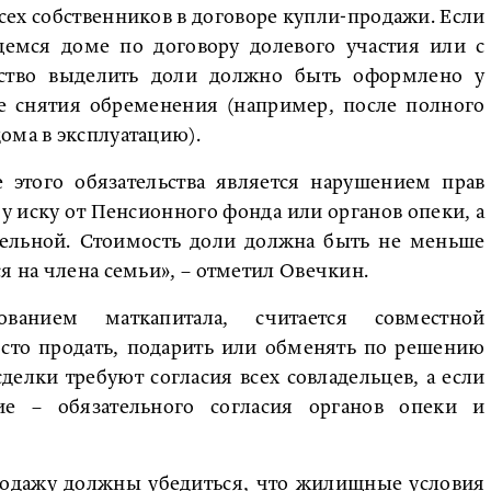
ех собственников в договоре купли-продажи. Если
щемся доме по договору долевого участия или с
ьство выделить доли должно быть оформлено у
ле снятия обременения (например, после полного
ома в эксплуатацию).
 этого обязательства является нарушением прав
у иску от Пенсионного фонда или органов опеки, а
тельной. Стоимость доли должна быть не меньше
я на члена семьи», – отметил Овечкин.
ованием маткапитала, считается совместной
осто продать, подарить или обменять по решению
делки требуют согласия всех совладельцев, а если
ие – обязательного согласия органов опеки и
родажу должны убедиться, что жилищные условия