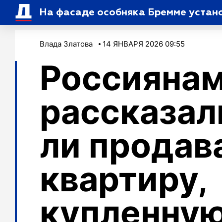
На фасаде особняка Бремме устан
Влада Златова
14 ЯНВАРЯ 2026 09:55
Россияна
рассказал
ли продав
квартиру,
купленную