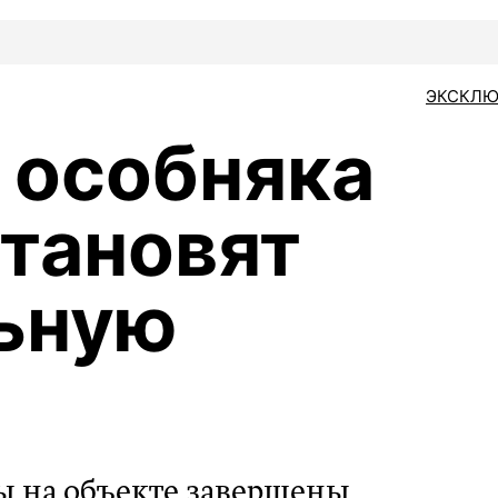
ЭКСКЛЮ
 особняка
тановят
ьную
ы на объекте завершены