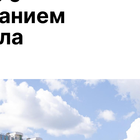
ванием
ла