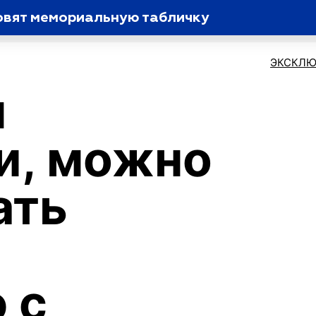
овят мемориальную табличку
ЭКСКЛЮ
м
и, можно
ать
 с