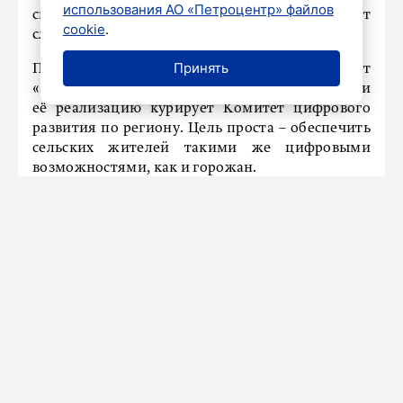
использования АО «Петроцентр» файлов
сигнал, она будет исключена, а её место займет
cookie
.
следующий пункт в рейтинге.
Принять
Программа УЦН 2.0 входит в нацпроект
«Экономика данных». В Ленинградской области
её реализацию курирует Комитет цифрового
развития по региону. Цель проста – обеспечить
сельских жителей такими же цифровыми
возможностями, как и горожан.
Отметим, что в Санкт-Петербурге также
возникают
проблемы с перебоем мобильного
интернета
по соображениям безопасности В
новогоднюю ночь в местах массовых гуляний
вероятность сбоев в сети сохраняется. Однако
обычная мобильная связь продолжит работать
в штатном режиме.
Новости СМИ2