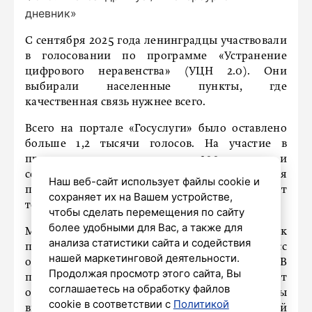
дневник»
С сентября 2025 года ленинградцы участвовали
в голосовании по программе «Устранение
цифрового неравенства» (УЦН 2.0). Они
выбирали населенные пункты, где
качественная связь нужнее всего.
Всего на портале «Госуслуги» было оставлено
больше 1,2 тысячи голосов. На участие в
программе претендуют около 200 деревень и
сел региона. За последние 5 лет благодаря
Наш веб-сайт использует файлы cookie и
проекту удалось наладить скоростной интернет
сохраняет их на Вашем устройстве,
только в 17 населенных пунктах.
чтобы сделать перемещения по сайту
более удобными для Вас, а также для
Минцифры РФ сформирует итоговый список
анализа статистики сайта и содействия
победителей голосования в 2026 году. Процесс
нашей маркетинговой деятельности.
отбора пройдет в несколько этапов. В
Продолжая просмотр этого сайта, Вы
программе участвуют только пункты, где живет
соглашаетесь на обработку файлов
от 100 до 1000 человек. Если специалисты
cookie в соответствии с
Политикой
выяснят, что в деревне уже есть стабильный