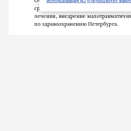
Объемы современной медицинской 
использования АО «Петроцентр» файло
сравнению с прошлым годом. Основн
лечения, внедрение малотравматичны
по здравоохранению Петербурга.
Председатель городского Комздрава
выполнили больше 160 тысяч высокот
чем в 2024-м.
Год стал прорывным для донорства и 
года, врачи провели 287 трансплант
пересадке почек, 82 – печени, 46 –
наиболее сложным видом операций.
Сейчас в Петербурге в приоритет ста
чтобы поликлиника и стационар рабо
долго ждать, чтобы получить медиц
Также Петербург активно переходи