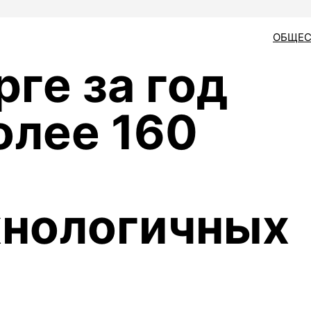
ОБЩЕС
ге за год
олее 160
хнологичных