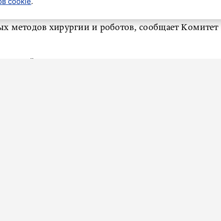
помощи в Северной столице выросли на 18% по
в cookie
.
ой упор сделан на сокращение времени ожидания
х методов хирургии и роботов, сообщает Комитет
 Андрей Сарана отметил, что в 2025 году врачи
ехнологичных операций. Это на 25 тысяч больше,
пересадки органов. По данным на 25 декабря 2025
аций. За это время они сделали 158 операций по
 сердца, 1 – легких. Последняя вообще считается
вят ускорение темпов работы. Хотят добиться того,
тали «бесшовно». Тогда пациентам не нужно будет
инскую помощь.
т на малоинвазивные методы, которые сокращают