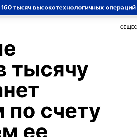
е 160 тысяч высокотехнологичных операций
ОБЩЕС
ие
в тысячу
анет
 по счету
м ее