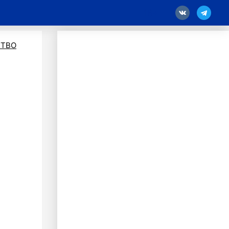
18
ТВО