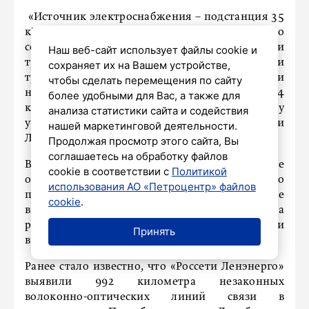
«Источник электроснабжения – подстанция 35
кВ. Подача электроэнергии осуществляется по
сетям 0,4 кВ. Энергетики реконструировали
Наш веб-сайт использует файлы cookie и
трансформаторную подстанцию, заменили три
сохраняет их на Вашем устройстве,
трансформатора тока 250 А на 400 А, построили
чтобы сделать перемещения по сайту
новую воздушную линию электропередачи 0,4
более удобными для Вас, а также для
кВ и смонтировали интеллектуальную систему
анализа статистики сайта и содействия
учета электроэнергии», – рассказали в «Россети
нашей маркетинговой деятельности.
Ленэнерго».
Продолжая просмотр этого сайта, Вы
соглашаетесь на обработку файлов
В компании напомнили, что выполняют все
cookie в соответствии с
Политикой
обязательства по договорам технологического
использования АО «Петроцентр» файлов
присоединения. Заявку можно подать, даже не
cookie
.
выходя из дома. Такая возможность есть на
ресурсе электросетевых услуг «Портал-ТП.рф» и
Принять
в мобильном приложении «Россети».
Ранее стало известно, что «Россети Ленэнерго»
выявили 992 километра незаконных
волоконно-оптических линий связи в