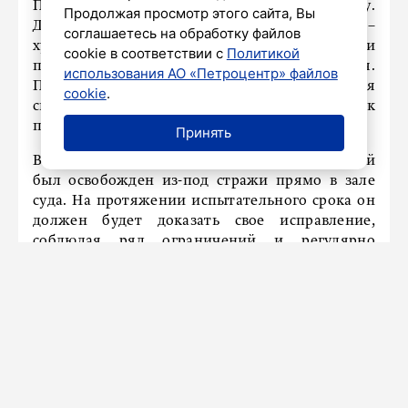
Подсудимый полностью признал свою вину.
Продолжая просмотр этого сайта, Вы
Дело рассматривалось по ч. 2 ст. 213 УК РФ –
соглашаетесь на обработку файлов
хулиганство с применением оружия или
cookie в соответствии с
Политикой
предметов, используемых в качестве оружия.
использования АО «Петроцентр» файлов
Пушкарев был приговорен к 1 году лишения
cookie
.
свободы условно, а испытательный срок
продлится еще 3 года.
Принять
В связи с упомянутым решением подсудимый
был освобожден из-под стражи прямо в зале
суда. На протяжении испытательного срока он
должен будет доказать свое исправление,
соблюдая ряд ограничений и регулярно
отмечаясь в контролирующих органах.
Сегодня, 18 декабря, также стало известно, что
Тверской суд Москвы вынес
решение
об аресте
15-летнего подростка, который совершил
вооруженное нападение на школу в
подмосковном Одинцово.