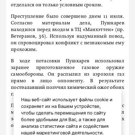
отделался он только условным сроком.
Преступление было совершено днем 11 июля.
Согласно материалам дела, Пушкарев
находился перед входом в ТЦ «Манхэттен» (пр.
Ветеранов, 36). Используя надуманный повод,
он спровоцировал конфликт с незнакомым ему
прохожим.
В ходе потасовки Пушкарев использовал
заранее приготовленное газовое оружие
самообороны. Он распылил из аэрозоля газ
прямо в лицо оппоненту. В результате
пострадавший получил химический ожог обоих
глаз.
Наш веб-сайт использует файлы cookie и
сохраняет их на Вашем устройстве,
После нападения злоумышленник скрылся с
чтобы сделать перемещения по сайту
места происшествия, однако позже был
более удобными для Вас, а также для
задержан сотрудниками правоохранительных
анализа статистики сайта и содействия
органов.
нашей маркетинговой деятельности.