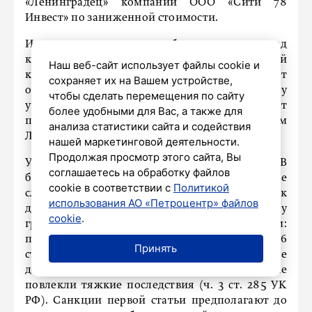
«Ленинградец» компании ООО «Сити 78
Инвест» по заниженной стоимости.
Изначально земля должна была выделяться под
конкретный инвестпроект – региональный
Наш веб-сайт использует файлы cookie и
кластер «Экопарк». Однако, как полагает
сохраняет их на Вашем устройстве,
обвинение, чиновник обеспечил передачу
чтобы сделать перемещения по сайту
участков без обязательства реализовывать этот
более удобными для Вас, а также для
проект, что нанесло ущерб интересам
анализа статистики сайта и содействия
Ленинградской области.
нашей маркетинговой деятельности.
Продолжая просмотр этого сайта, Вы
Уголовное дело Зинченко передано судье. В
соглашаетесь на обработку файлов
ближайшее время состоится предварительное
cookie в соответствии с
Политикой
слушание, на котором будет определен порядок
использования АО «Петроцентр» файлов
дальнейшего разбирательства. Обвиняемому
cookie
.
грозит наказание по двум тяжким статьям:
получение взятки в особо крупном размере (ч. 6
Принять
ст. 290 УК РФ) и злоупотребление
должностными полномочиями, которые
повлекли тяжкие последствия (ч. 3 ст. 285 УК
РФ). Санкции первой статьи предполагают до