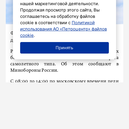
нашей маркетинговой деятельности.
Продолжая просмотр этого сайта, Вы
соглашаетесь на обработку файлов
cookie в соответствии с
Политикой
использования АО «Петроцентр» файлов
Фото: Александр Глуз / «Петербургский
cookie
.
дневник»
Принять
Российские ПВО уничтожили 32 украинских
беспилотных летательных аппарата
самолетного типа. Об этом сообщают в
Минобороны России.
С 08:00 до 14:00 по московскому времени цели
были ликвидированы над несколькими
регионами: 13 БПЛА – над Брянской областью,
10 БПЛА – над Московским регионом, 4 БПЛА –
над Калужской областью, 3 БПЛА – над
Тульской областью, 2 БПЛА – над Курской
областью.