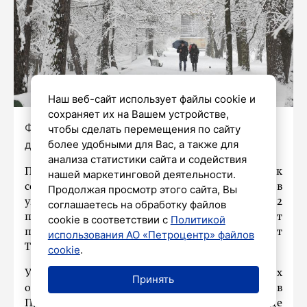
Наш веб-сайт использует файлы cookie и
сохраняет их на Вашем устройстве,
Фото: Александр Глуз / «Петербургский
чтобы сделать перемещения по сайту
дневник»
более удобными для Вас, а также для
анализа статистики сайта и содействия
По прогнозу Гидрометцентра России, к
нашей маркетинговой деятельности.
середине следующей недели снежный покров
Продолжая просмотр этого сайта, Вы
увеличится и будет покрывать около 92
соглашаетесь на обработку файлов
процентов территории страны. Сейчас этот
cookie в соответствии с
Политикой
показатель составляет 90 процентов, передает
использования АО «Петроцентр» файлов
ТАСС.
cookie
.
Увеличение произойдёт из-за устойчивых
Принять
отрицательных температур, особенно в
Приволжском федеральном округе, где