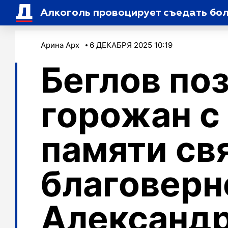
Алкоголь провоцирует съедать бол
Арина Арх
6 ДЕКАБРЯ 2025 10:19
Беглов по
горожан с
памяти св
благоверн
Александ