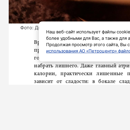
Фото: Дмитрий Сермяжко / «Петербургский д
Наш веб-сайт использует файлы cookie
более удобными для Вас, а также для 
Врач-терапевт, нутрициолог Ирина 
Продолжая просмотр этого сайта, Вы с
праздничные напитки могут повлия
использования АО «Петроцентр» файло
года важно соблюдать умеренность,
набрать лишнего. Даже главный атри
калории, практически лишенные п
зависит от сладости: в бокале сл
полусухом – около 78, в сухом – меньш
Алкоголь также стимулирует аппетит
четверть, отметила врач. Это происх
раздражения слизистой желудка. 
спиртное обостряет обоняние и уси