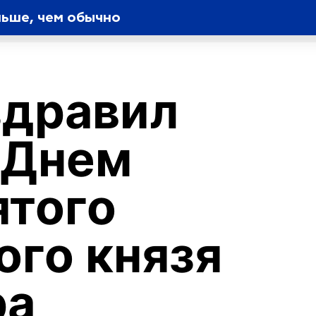
ьше, чем обычно
здравил
 Днем
ятого
ого князя
ра