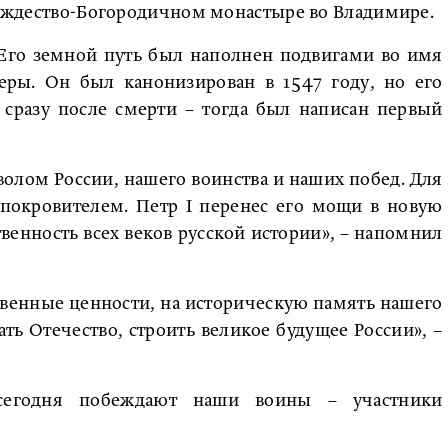
 Рождество-Богородичном монастыре во Владимире.
 Его земной путь был наполнен подвигами во имя
еры. Он был канонизирован в 1547 году, но его
 сразу после смерти – тогда был написан первый
олом России, нашего воинства и наших побед. Для
 покровителем. Петр I перенес его мощи в новую
венность всех веков русской истории», – напомнил
твенные ценности, на историческую память нашего
ть Отечество, строить великое будущее России», –
сегодня побеждают наши воины – участники