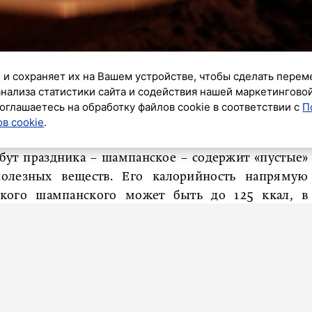
невник»
 и сохраняет их на Вашем устройстве, чтобы сделать перем
анализа статистики сайта и содействия нашей маркетингово
Никулина объяснила в интервью «Газете.ру», как
оглашаетесь на обработку файлов cookie в соответствии с
П
ть на фигуру и аппетит. С приближением Нового
в cookie
.
 чтобы сохранить достигнутые результаты или не
бут праздника – шампанское – содержит «пустые»
олезных веществ. Его калорийность напрямую
адкого шампанского может быть до 125 ккал, в
е, а в экстра-брют – примерно 60 ккал.
, увеличивая количество съеденного примерно на
одит из-за воздействия на нейроны гипоталамуса и
Особенно заметен эффект у женщин, у которых
ливает желание есть. Поэтому начинать застолье