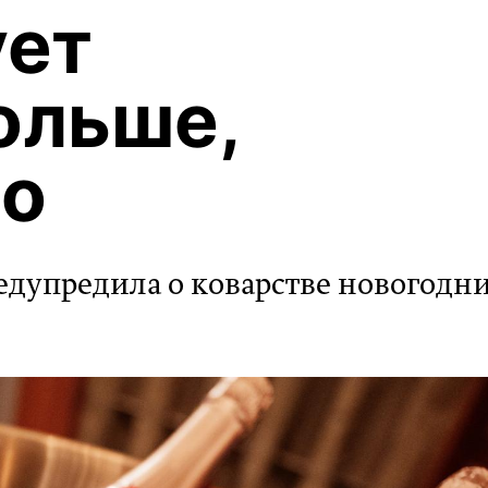
ует
ольше,
но
едупредила о коварстве новогодн