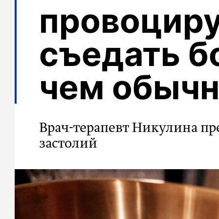
провоцир
съедать б
чем обыч
Врач-терапевт Никулина пр
застолий