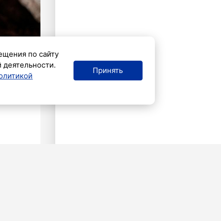
ещения по сайту
й деятельности.
Принять
олитикой