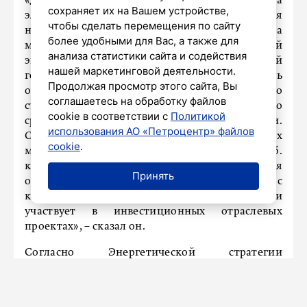
«Для предотвращения дефицита
сохраняет их на Вашем устройстве,
электроэнергии и мощности и обеспечения
чтобы сделать перемещения по сайту
надежности энергоснабжения необходима
более удобными для Вас, а также для
масштабная модернизация всё еще устаревшей
анализа статистики сайта и содействия
энергосистемы и строительство новой
нашей маркетинговой деятельности.
генерации. Мы видим самый высокий уровень
Продолжая просмотр этого сайта, Вы
отложенного спроса на финансирование со
соглашаетесь на обработку файлов
стороны электроэнергетических компаний по
cookie в соответствии с
Политикой
сравнению с другими отраслями.
использования АО «Петроцентр» файлов
Строительство новых энергетических
cookie
.
мощностей потребует почти 6 трлн руб.
капитальных затрат до 2030 года. ВТБ является
Принять
одним из ключевых банков России с
компетенциями в области электроэнергетики и
участвует в инвестиционных отраслевых
проектах», – сказал он.
Согласно Энергетической стратегии
Российской Федерации, утвержденной в апреле
2025 года, к 2050 году потребление
электроэнергии в стране вырастет на 38% по