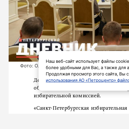
Наш веб-сайт использует файлы cookie
Фото: Олег Золото / «Петербургский дневник»
более удобными для Вас, а также для 
Продолжая просмотр этого сайта, Вы с
использования АО «Петроцентр» файло
Депутаты ЗакСа на заседании в сре
обновления
одномандатных окр
избирательной комиссией.
«Санкт-Петербургская избирательная
депутат ЗакСа Денис Четырбок.
Над обновлением схемы одномандат