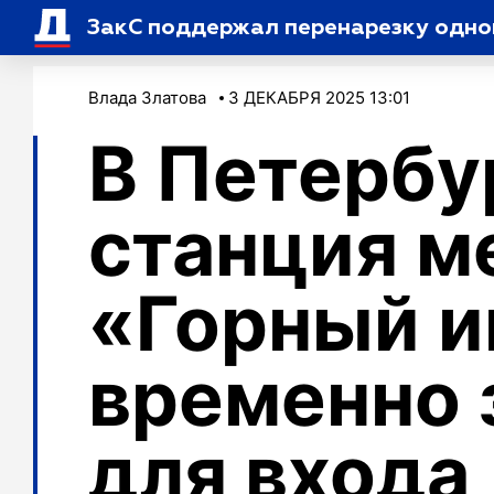
ЗакС поддержал перенарезку одн
Влада Златова
3 ДЕКАБРЯ 2025 13:01
В Петербу
станция м
«Горный и
временно 
для входа