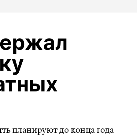
держал
ку
атных
ть планируют до конца года