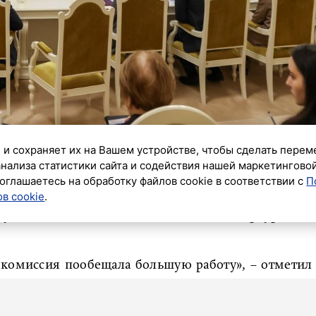
 и сохраняет их на Вашем устройстве, чтобы сделать перем
анализа статистики сайта и содействия нашей маркетингово
оглашаетесь на обработку файлов cookie в соответствии с
П
в cookie
.
ду, 3 декабря, приняли в первом чтении проект
угов
, подготовленный Санкт-Петербургской
 комиссия пообещала большую работу», – отметил
ных округов Горизбирком работал с марта 2025