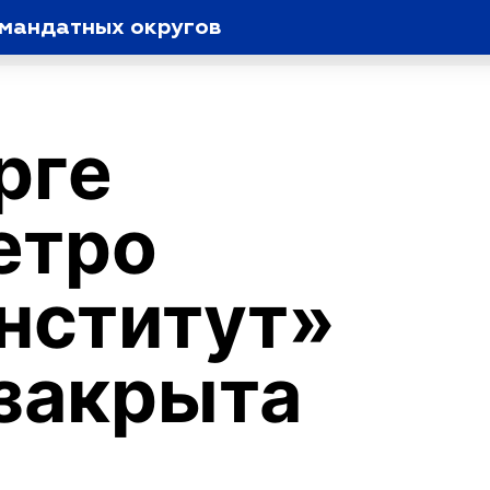
омандатных округов
рге
етро
нститут»
закрыта