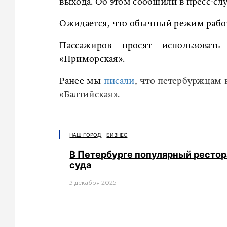
выхода. Об этом сообщили в пресс-сл
Ожидается, что обычный режим работы
Пассажиров просят использовать 
«Приморская».
Ранее мы
писали
, что петербуржцам
«Балтийская».
НАШ ГОРОД
БИЗНЕС
В Петербурге популярный ресто
суда
3 декабря 2025