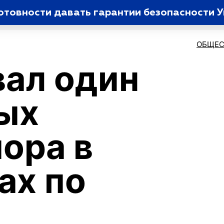
отовности давать гарантии безопасности 
ОБЩЕС
вал один
ых
пора в
ах по