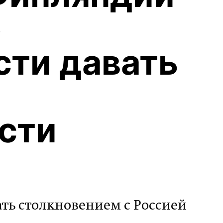
о
сти давать
сти
ать столкновением с Россией