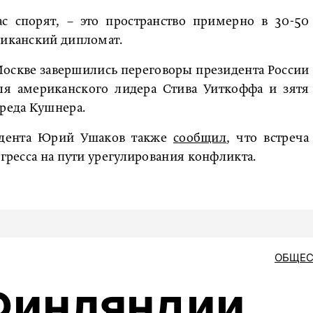
ас спорят, – это пространство примерно в 30-50
риканский дипломат.
в Москве завершились переговоры президента России
ля американского лидера Стива Уиткоффа и зятя
реда Кушнера.
идента Юрий Ушаков также
сообщил
, что встреча
огресса на пути урегулирования конфликта.
ОБЩЕС
Финляндии