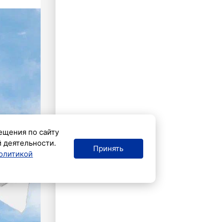
ещения по сайту
й деятельности.
Принять
олитикой