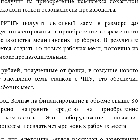
получит на приобретение комплекса локальной
экологической безопасности производства.
НГ» получит льготный заем в размере 40
дут инвестированы в приобретение современного
оизводства медицинских приборов. В результате
ется создать 10 новых рабочих мест, половина из
высокопроизводительных.
рублей, полученные от фонда, в создание нового
ет закуплено семь станков с ЧПУ, что обеспечит
абочих мест.
авод Волна» на финансирование в объеме свыше 80
рено направить средства на приобретение
о комплекса. Это оборудование позволит
оцессы и создать четыре новых рабочих места.
л, что Александр Беглов рассказал о завершении