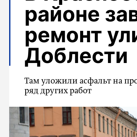
районе за
ремонт у
Доблести
Там уложили асфальт на про
ряд других работ