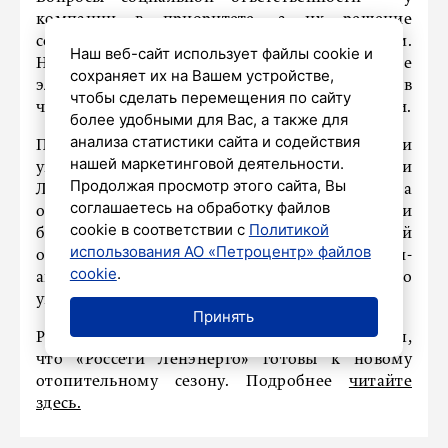
компании в приоритете, а их решение
соответствует лучшим мировым практикам.
Наш веб-сайт использует файлы cookie и
Например, сейчас внедрены отдельные
сохраняет их на Вашем устройстве,
элементы программ по соблюдению прав
чтобы сделать перемещения по сайту
человека, поддержке родительства и молодежи.
более удобными для Вас, а также для
анализа статистики сайта и содействия
При составлении рейтинга также учли
нашей маркетинговой деятельности.
умеренно позитивные показатели «Россети
Продолжая просмотр этого сайта, Вы
Ленэнерго» в области воздействия на
соглашаетесь на обработку файлов
окружающую среду. Сыграли роль и
cookie в соответствии с
Политикой
благоприятные показатели социальной
использования АО «Петроцентр» файлов
ответственности по сравнению с компаниями-
cookie
.
аналогами и высокое качество корпоративного
управления.
Принять
Ранее «Петербургский дневник» рассказывал,
что «Россети Ленэнерго» готовы к новому
отопительному сезону. Подробнее
читайте
здесь.