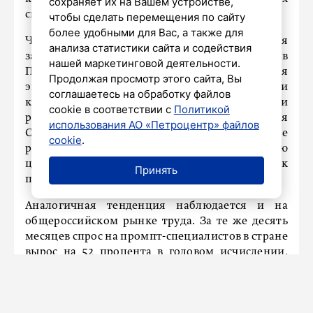
сохраняет их на Вашем устройстве,
специалистов, отмечают аналитики hh.ru.
чтобы сделать перемещения по сайту
более удобными для Вас, а также для
Что касается вознаграждения, медианная
анализа статистики сайта и содействия
заработная плата для промпт-специалистов в
нашей маркетинговой деятельности.
Петербурге составляет 121,7 тысячи рублей. Для
Продолжая просмотр этого сайта, Вы
экспертов высшего уровня в этой области
соглашаетесь на обработку файлов
компании готовы предложить до 324,5 тысячи
cookie в соответствии с
Политикой
рублей в месяц. Директор hh.ru по СЗФО Юлия
использования АО «Петроцентр» файлов
Сахарова добавляет, что петербургские
cookie
.
работодатели уже осознали стратегическую
ценность таких специалистов, однако «рынок
Принять
пока не успел насытиться».
Аналогичная тенденция наблюдается и на
общероссийском рынке труда. За те же десять
месяцев спрос на промпт-специалистов в стране
вырос на 52 процента в годовом исчислении,
достигнув 1,3 тысячи вакансий.