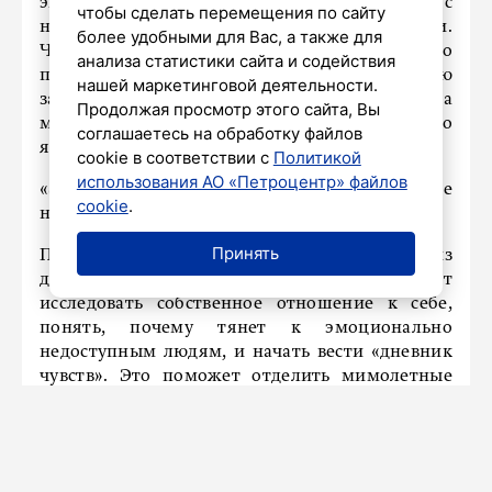
эмоциональных горок, так как отношения с
чтобы сделать перемещения по сайту
недоступным партнером не бывают ровными.
более удобными для Вас, а также для
Чередование безразличия и редкого
анализа статистики сайта и содействия
проявления тепла вызывает сильную
нашей маркетинговой деятельности.
зависимость. Мозг запоминает, что за
Продолжая просмотр этого сайта, Вы
мучительным ожиданием следует короткая, но
соглашаетесь на обработку файлов
яркая награда.
cookie в соответствии с
Политикой
использования АО «Петроцентр» файлов
«Это истощает, но бросить это уже
cookie
.
невозможно», – подчеркивает психолог.
Принять
По ее словам, часто такой сценарий тянется из
детства или предыдущего опыта. Следует
исследовать собственное отношение к себе,
понять, почему тянет к эмоционально
недоступным людям, и начать вести «дневник
чувств». Это поможет отделить мимолетные
эмоции от настоящих потребностей, заключила
специалист.
Ранее
социолог, психолог, основательница
проекта «Сообщество женщин нового времени»