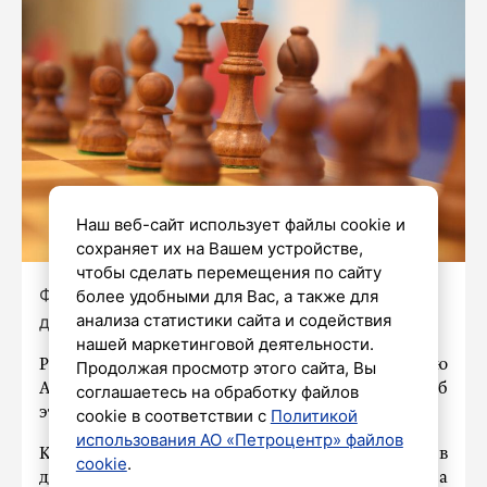
Наш веб-сайт использует файлы cookie и
сохраняет их на Вашем устройстве,
чтобы сделать перемещения по сайту
Фото: Роман Пименов / «Петербургский
более удобными для Вас, а также для
анализа статистики сайта и содействия
дневник»
нашей маркетинговой деятельности.
Российские шахматистки обыграли сборную
Продолжая просмотр этого сайта, Вы
Азербайджана в финале чемпионата мира. Об
соглашаетесь на обработку файлов
этом сообщает ТАСС.
cookie в соответствии с
Политикой
использования АО «Петроцентр» файлов
Командный чемпионат мира проводится раз в
cookie
.
два года. В этом году россиянки выступили на