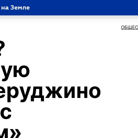
 на Земле
ОБЩЕС
?
ную
Перуджино
с
м»