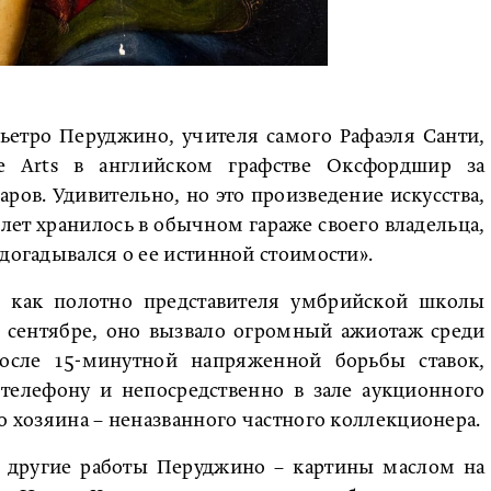
ьетро Перуджино, учителя самого Рафаэля Санти,
e Arts в английском графстве Оксфордшир за
ов. Удивительно, но это произведение искусства,
 лет хранилось в обычном гараже своего владельца,
 догадывался о ее истинной стоимости».
го как полотно представителя умбрийской школы
в сентябре, оно вызвало огромный ажиотаж среди
осле 15-минутной напряженной борьбы ставок,
телефону и непосредственно в зале аукционного
о хозяина – неназванного частного коллекционера.
ве другие работы Перуджино – картины маслом на