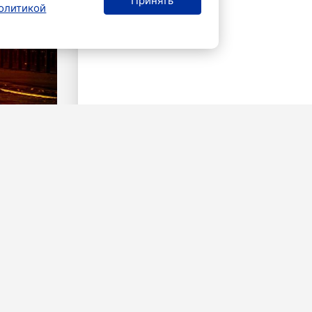
Принять
олитикой