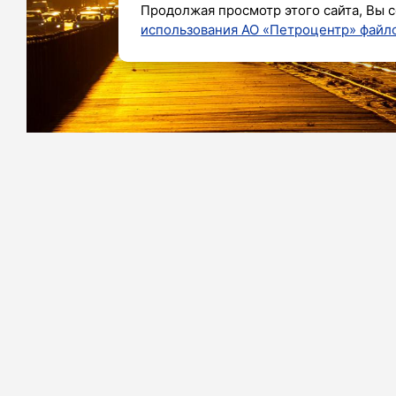
Продолжая просмотр этого сайта, Вы с
использования АО «Петроцентр» файло
Фото: Олег Золото / «Петербургский дневник»
На Земле началась слабая магнитна
дыры, сообщили в Институте приклад