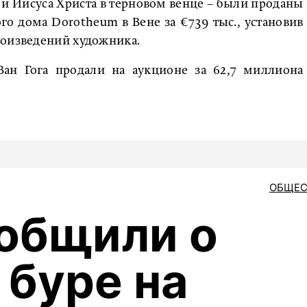
и Иисуса Христа в терновом венце – были проданы
го дома Dorotheum в Вене за €739 тыс., установив
роизведений художника.
 Ван Гога продали на аукционе за 62,7 миллиона
ОБЩЕС
общили о
 буре на