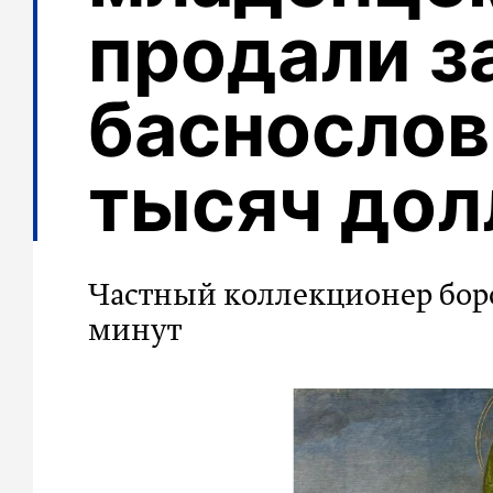
продали з
баснослов
тысяч дол
Частный коллекционер борол
минут