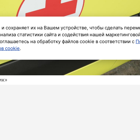
 и сохраняет их на Вашем устройстве, чтобы сделать перем
анализа статистики сайта и содействия нашей маркетингово
оглашаетесь на обработку файлов cookie в соответствии с
П
в cookie
.
ик»
роизошло ЧП на стройке. На Большой Разночинной
бщает «
Бриф24
», предварительно, пострадали три
о стройке ходили сотрудники МЧС с фонариками.
 завале.