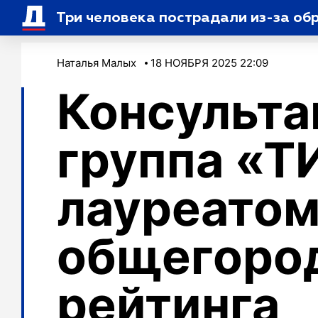
Три человека пострадали из-за об
Наталья Малых
18 НОЯБРЯ 2025 22:09
Консульта
группа «Т
лауреато
общегоро
рейтинга