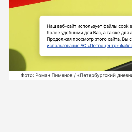
Наш веб-сайт использует файлы cookie
более удобными для Вас, а также для 
Продолжая просмотр этого сайта, Вы с
использования АО «Петроцентр» файло
Фото: Роман Пименов / «Петербургский дневн
В Петербурге во вторник вечером п
улице случилось обрушение. Как соо
человека.
Очевидцы пишут в соцсетях, что п
Возможно, они искали пострадавших в