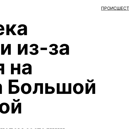
ПРОИСШЕСТ
ека
и из-за
 на
а Большой
ой