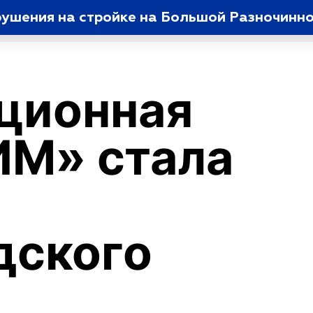
рушения на стройке на Большой Разночинн
ционная
ИМ» стала
м
дского