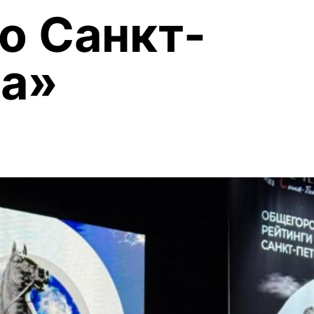
о Санкт-
га»