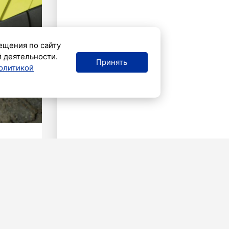
ещения по сайту
й деятельности.
Принять
олитикой