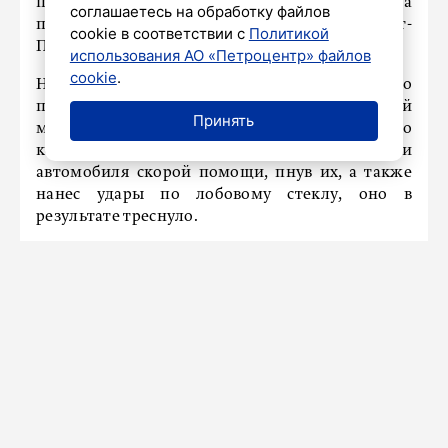
пациента. Об этом стало известно из материала
соглашаетесь на обработку файлов
пресс-службы ГУ МВД России по Санкт-
cookie в соответствии с
Политикой
Петербургу и Ленинградской области.
использования АО «Петроцентр» файлов
cookie
.
Нарядом полиции, прибывшим на место
происшествия, был задержан 31-летний
Принять
мужчина, который в ходе словесного
конфликта с врачами повредил двери
автомобиля скорой помощи, пнув их, а также
нанес удары по лобовому стеклу, оно в
результате треснуло.
Размер материального ущерба устанавливается.
Дебошир доставлен в отдел полиции и
привлечен к административной
ответственности за хулиганство. Вопрос о
возбуждении уголовного дела решается.
Ранее мы
писали
, что в Петербурге произошел
инцидент со стрельбой в квартире.