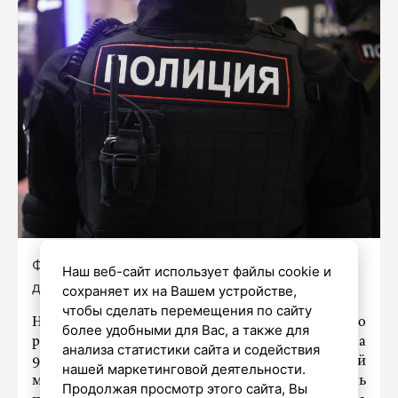
Фото: Александр Глуз/«Петербургский
Наш веб-сайт использует файлы cookie и
дневник»
сохраняет их на Вашем устройстве,
чтобы сделать перемещения по сайту
Накануне вечером в полицию Адмиралтейского
более удобными для Вас, а также для
района поступило сообщение о том, что у дома
анализа статистики сайта и содействия
9 по Исаакиевской площади агрессивный
нашей маркетинговой деятельности.
мужчина не дает бригаде скорой осмотреть
Продолжая просмотр этого сайта, Вы