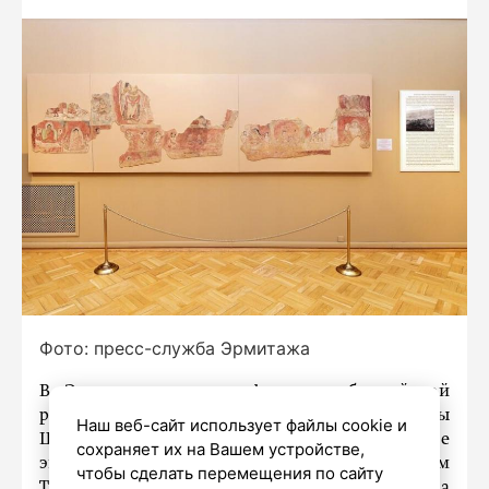
Фото: пресс-служба Эрмитажа
В Эрмитаж вернулся фрагмент буддийской
росписи XI-XII веков «Жизнеописание Будды
Наш веб-сайт использует файлы cookie и
Шакьямуни», который нашли в 1910 году в ходе
сохраняет их на Вашем устройстве,
экспедиции Сергея Ольденбурга в Восточном
чтобы сделать перемещения по сайту
Туркестане. Экспонат находился на