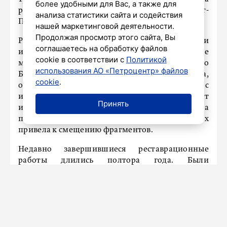
более удобными для Вас, а также для
реставрации. Об этом сообщает газета «Санкт-
анализа статистики сайта и содействия
Петербургские ведомости».
нашей маркетинговой деятельности.
Продолжая просмотр этого сайта, Вы
Роспись в тибетском стиле с четкими линиями
соглашаетесь на обработку файлов
и яркими красками изображает ключевые
cookie в соответствии с
Политикой
моменты жизни принца Гаутамы, ставшего
использования АО «Петроцентр» файлов
Буддой Шакьямуни: его уход из дома,
cookie
.
отречение от мирских удовольствий, борьбу с
искушениями и проповеди. Этот предмет
Принять
искусства пострадал в блокаду Ленинграда из-за
плохих условий хранения, а реставрация 1970-х
привела к смещению фрагментов.
Недавно завершившиеся реставрационные
работы длились полтора года. Были
исправлены ошибки в расположении частей
росписи, восстановлен первоначальный сюжет,
устранены дефекты штукатурки. Реставраторы
укрепили основу и красочный слой, выровняли
цветовую гамму.