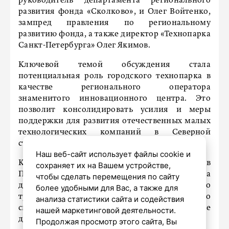
руководитель департамента регионального
развития фонда «Сколково», и Олег Войтенко,
зампред правления по региональному
развитию фонда, а также директор «Технопарка
Санкт-Петербурга» Олег Якимов.
Ключевой темой обсуждения стала
потенциальная роль городского технопарка в
качестве регионального оператора
знаменитого инновационного центра. Это
позволит консолидировать усилия и меры
поддержки для развития отечественных малых
технологических компаний в Северной
столице.
Наш веб-сайт использует файлы cookie и
Кроме того, фонд «Сколково» готов развивать в
сохраняет их на Вашем устройстве,
Петербурге партнерские программы. На
чтобы сделать перемещения по сайту
данный момент из 79 партнеров фонда только
более удобными для Вас, а также для
три представляют Санкт-Петербург, что
анализа статистики сайта и содействия
свидетельствует о значительном потенциале
нашей маркетинговой деятельности.
для роста.
Продолжая просмотр этого сайта, Вы