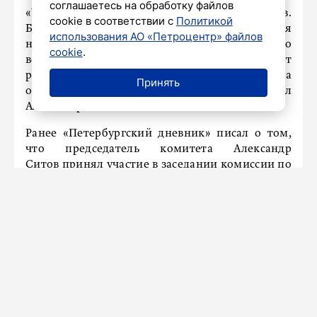
соглашаетесь на обработку файлов
«У нас, как у региона, много R&D-центров.
cookie в соответствии с
Политикой
Большое преимущество – разная отраслевая
использования АО «Петроцентр» файлов
направленность. Мы очень заинтересованы во
cookie
.
всевозможных инструментах, которые помогут
развивать приоритетные для Петербурга
Принять
отрасли промышленности», – подчеркнул
Александр Ситов.
Ранее «Петербургский дневник» писал о том,
что председатель комитета Александр
Ситов принял участие в заседании комиссии
по
инвестициям ЗакСа Санкт-Петербурга.
НАШ ГОРОД
Ресторан Булановой в Петербурге
сменит хозяев после серии
скандалов
7 ноября 2025