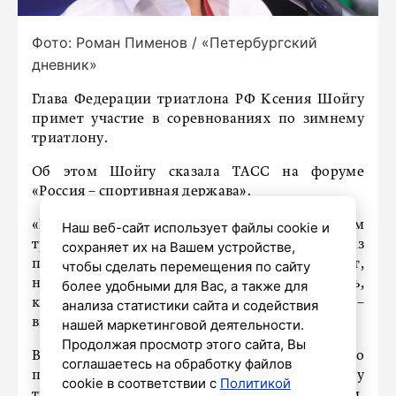
Фото: Роман Пименов / «Петербургский
дневник»
Глава Федерации триатлона РФ Ксения Шойгу
примет участие в соревнованиях по зимнему
триатлону.
Об этом Шойгу сказала ТАСС на форуме
«Россия – спортивная держава».
«Можно ездить и участвовать в зимнем
Наш веб-сайт использует файлы cookie и
триатлоне. Я планирую в этом году первый раз
сохраняет их на Вашем устройстве,
поучаствовать. Пока еще не выбрала старт,
чтобы сделать перемещения по сайту
но мне кажется, это очень интересная вещь,
более удобными для Вас, а также для
которая позволит расширить границы», –
анализа статистики сайта и содействия
высказалась Шойгу.
нашей маркетинговой деятельности.
Продолжая просмотр этого сайта, Вы
В настоящий момент регламентировано
соглашаетесь на обработку файлов
проведение официальных стартов по зимнему
cookie в соответствии с
Политикой
триатлону бегом на дистанцию от 2 км,