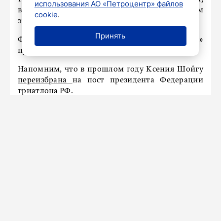
использования АО «Петроцентр» файлов
велозаездом минимум на 4 км и лыжным
cookie
.
этапом от 3 км.
Принять
Форум «Россия – спортивная держава»
проходит с 5 по 7 ноября в Самаре.
Напомним, что в прошлом году Ксения Шойгу
переизбрана
на пост президента Федерации
триатлона РФ.
НАШ ГОРОД
Петербуржцы рассказали, что их
вдохновляет в работе
6 ноября 2025
Новости СМИ2