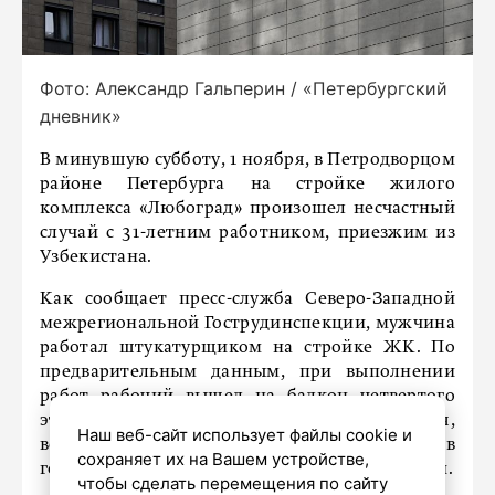
Фото: Александр Гальперин / «Петербургский
дневник»
В минувшую субботу, 1 ноября, в Петродворцом
районе Петербурга на стройке жилого
комплекса «Любоград» произошел несчастный
случай с 31-летним работником, приезжим из
Узбекистана.
Как сообщает пресс-служба Северо-Западной
межрегиональной Гострудинспекции, мужчина
работал штукатурщиком на стройке ЖК. По
предварительным данным, при выполнении
работ рабочий вышел на балкон четвертого
этажа по причине плохого самочувствия,
Наш веб-сайт использует файлы cookie и
вследствие чего упал. Его доставили в
сохраняет их на Вашем устройстве,
городскую больницу №26 в тяжелом состоянии.
чтобы сделать перемещения по сайту