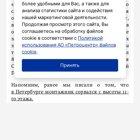
более удобными для Вас, а также для
«Наиболее вероятной причиной несчастного
анализа статистики сайта и содействия
случая послужили: неудовлетворительная
нашей маркетинговой деятельности.
организация производства работ,
Продолжая просмотр этого сайта, Вы
выразившаяся в нахождении работника в
соглашаетесь на обработку файлов
опасной зоне производства работ – отсутствие
cookie в соответствии с
Политикой
защитных ограждений, предупреждающих
использования АО «Петроцентр» файлов
знаков безопасности, чем нарушены
cookie
.
требования п. 82 Приказа 782н, п. 13 Правил
883н», – отметила заместитель руководителя
Принять
Северо-Западной межрегиональной
Гострудинспекции Ольга Казанская.
Напомним, ранее мы писали о том, что
в Петербурге монтажник сорвался с высоты 11-
го этажа.
С 5 ноября многодетные семьи из
Санкт-Петербурга смогут