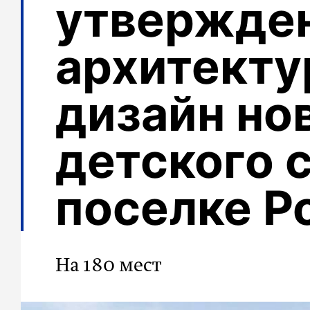
утвержде
архитект
дизайн но
детского с
поселке Р
На 180 мест