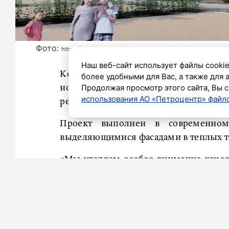
Фото:
https://t.me/lenobladminka
Наш веб-сайт использует файлы cookie
Комитет градостроительной полити
более удобными для Вас, а также для 
Продолжая просмотр этого сайта, Вы с
нового детского сада на 180 мест в п
использования АО «Петроцентр» файло
региона.
Проект выполнен в современном
выделяющимися фасадами в теплых т
«Мы уделяем особое внимание качес
решениям. Детские сады Ленинградск
функциональными, но и эстетичными
характеру застройки. В Романовке а
фасадов, энергоэффективностью и 
правительства Ленинградской области