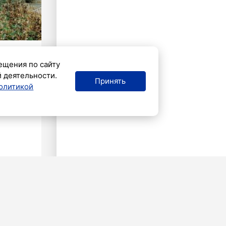
ещения по сайту
й деятельности.
Принять
олитикой