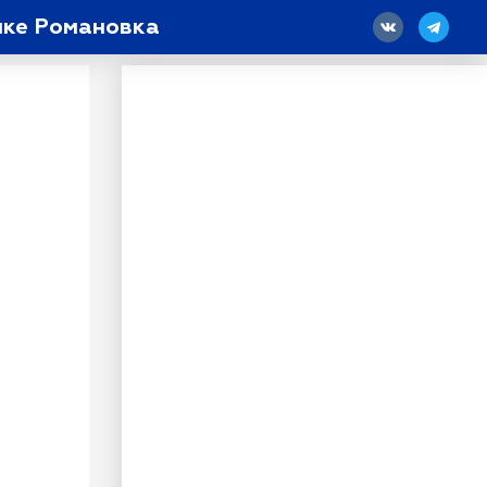
лке Романовка
18