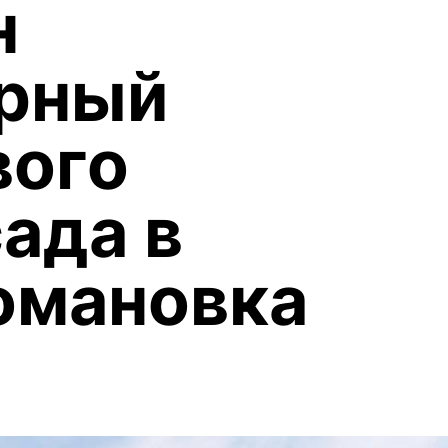
н
урный
вого
ада в
омановка