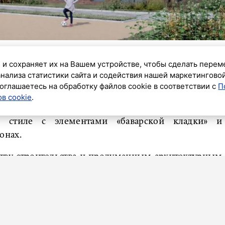
 и сохраняет их на Вашем устройстве, чтобы сделать перем
ки Ленобласти утвердил архитектурный дизайн
анализа статистики сайта и содействия нашей маркетингово
оглашаетесь на обработку файлов cookie в соответствии с
П
оселке Романовка. Об этом сообщили в пресс-службе
в cookie
.
 стиле с элементами «баварской кладки» и
онах.
тву строительства и продуманным архитектурным
ой области должны быть не только безопасными и
, с современной архитектурой, соответствующей
рхитекторы нашли баланс между выразительностью
долговечностью материалов», – отметил зампред
 Евгений Барановский.