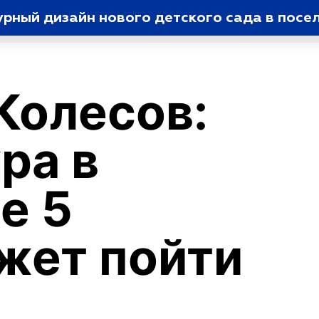
рный дизайн нового детского сада в посе
Колесов:
ра в
е 5
жет пойти