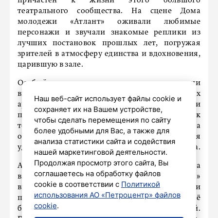
причастен к жизни этого большого
театрального сообщества. На сцене Дома
молодежи «Атлант» оживали любимые
персонажи и звучали знакомые реплики из
лучших постановок прошлых лет, погружая
зрителей в атмосферу единства и вдохновения,
царившую в зале.
Особый восторг и трогательные эмоции
вызвало выступление родителей юных
Наш веб-сайт использует файлы cookie и
артистов. Впервые выйдя на сцену, они
сохраняет их на Вашем устройстве,
продемонстрировали, что настоящая любовь к
чтобы сделать перемещения по сайту
театру не знает возрастных границ и способна
более удобными для Вас, а также для
объединять целые поколения, создавая
анализа статистики сайта и содействия
удивительную атмосферу семейного праздника.
нашей маркетинговой деятельности.
Продолжая просмотр этого сайта, Вы
Администрация Дома молодежи и Центра
соглашаетесь на обработку файлов
внешкольной работы «Академический»
cookie в соответствии с
Политикой
выразили глубокую благодарность и
использования АО «Петроцентр» файлов
признательность педагогам студии и её
cookie
.
бессменному руководителю Ирине Шейкиной.