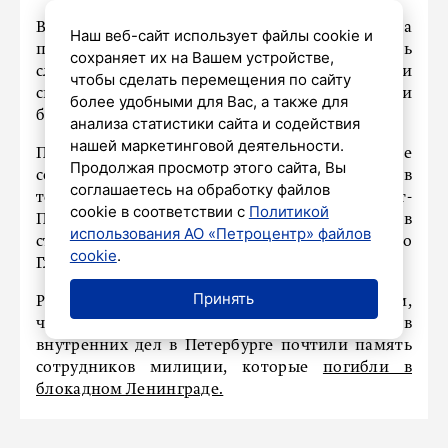
В ходе церемонии стражи правопорядка
Наш веб-сайт использует файлы cookie и
поклялись добросовестно исполнять
сохраняет их на Вашем устройстве,
служебные обязанности, защищать права и
чтобы сделать перемещения по сайту
свободы граждан, проявлять мужество и
более удобными для Вас, а также для
бдительность в борьбе с преступностью.
анализа статистики сайта и содействия
нашей маркетинговой деятельности.
После принятия присяги новоиспеченные
Продолжая просмотр этого сайта, Вы
сотрудники приступят к службе в
соглашаетесь на обработку файлов
территориальных органах МВД Санкт-
cookie в соответствии с
Политикой
Петербурга и Ленинградской области, а также в
использования АО «Петроцентр» файлов
структурных подразделениях регионального
cookie
.
Главного управления.
Принять
Ранее «Петербургский дневник» писал о том,
что в преддверии Дня сотрудников органов
внутренних дел в Петербурге почтили память
сотрудников милиции, которые
погибли в
блокадном Ленинграде.