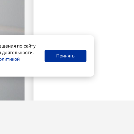
ещения по сайту
й деятельности.
Принять
олитикой