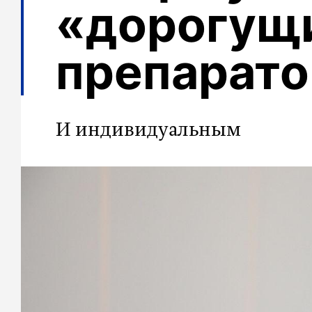
«дорогущ
препарат
И индивидуальным