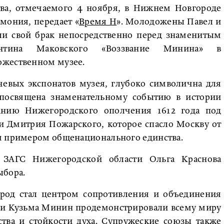
тва, отмечаемого 4 ноября, в Нижнем Новгороде
мония, передает «
Время Н
». Молодожены Павел и
ли свой брак непосредственно перед знаменитым
антина Маковского «Воззвание Минина» в
ожественном музее.
евых экспонатов музея, глубоко символична для
посвящена знаменательному событию в истории
анию Нижегородского ополчения 1612 года под
 Дмитрия Пожарского, которое спасло Москву от
м примером общенационального единства.
я ЗАГС Нижегородской области Ольга Краснова
ыбора.
род стал центром сопротивления и объединения
 и Кузьма Минин продемонстрировали всему миру
ства и стойкости духа. Супружеские союзы также