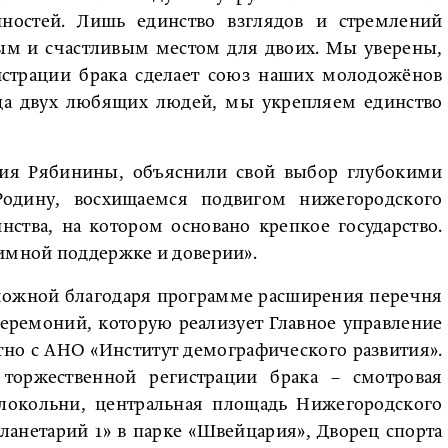
ностей. Лишь единство взглядов и стремлений
ым и счастливым местом для двоих. Мы уверены,
истрации брака сделает союз наших молодожёнов
ца двух любящих людей, мы укрепляем единство
ия Рябинины, объяснили свой выбор глубокими
дину, восхищаемся подвигом нижегородского
нства, на котором основано крепкое государство.
аимной поддержке и доверии».
зможной благодаря программе расширения перечня
еремоний, которую реализует Главное управление
но с АНО «Институт демографического развития».
торжественной регистрации брака – смотровая
локольни, центральная площадь Нижегородского
ланетарий 1» в парке «Швейцария», Дворец спорта