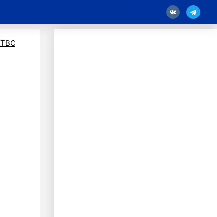
18
ТВО