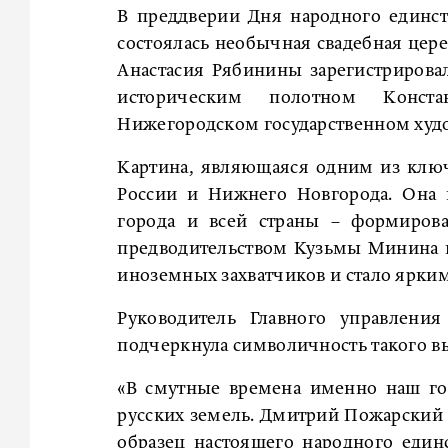
В преддверии Дня народного единс
состоялась необычная свадебная цере
Анастасия Рябинины зарегистрирова
историческим полотном Конст
Нижегородском государственном худ
Картина, являющаяся одним из ключ
России и Нижнего Новгорода. Она 
города и всей страны – формиров
предводительством Кузьмы Минина и
иноземных захватчиков и стало ярки
Руководитель Главного управлени
подчеркнула символичность такого в
«В смутные времена именно наш го
русских земель. Дмитрий Пожарский
образец настоящего народного един