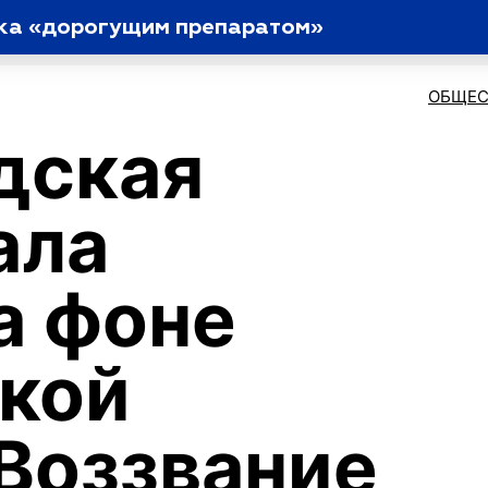
ака «дорогущим препаратом»
ОБЩЕС
дская
ала
а фоне
кой
Воззвание