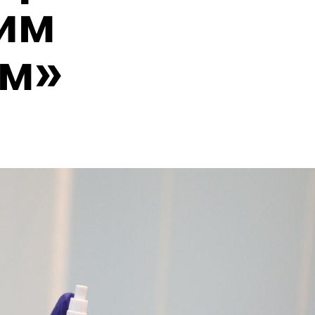
им
ом»