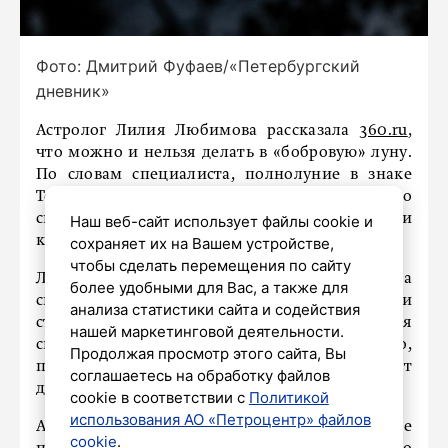
Фото: Дмитрий Фуфаев/«Петербургский
дневник»
Астролог Лилия Любимова рассказала
360.ru
,
что можно и нельзя делать в «бобровую» луну.
По словам специалиста, полнолуние в знаке
Тельца 5 ноября усилит желания, но
спровоцирует вспышки раздражения и
Наш веб-сайт использует файлы cookie и
конфликтов.
сохраняет их на Вашем устройстве,
чтобы сделать перемещения по сайту
Любимова отметила, что «бобровая» луна
более удобными для Вас, а также для
символизирует заботу о доме, теле и
анализа статистики сайта и содействия
стабильности. В эти дни полезно заняться
нашей маркетинговой деятельности.
спортом, привести в порядок пространство,
Продолжая просмотр этого сайта, Вы
позаботиться о себе и близких. Хорошо пойдут
соглашаетесь на обработку файлов
дела, связанные с красотой, уютом и деньгами.
cookie в соответствии с
Политикой
использования АО «Петроцентр» файлов
А вот спешить, спорить и начинать новые
cookie
.