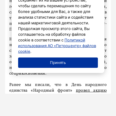
сохраняет их на Вашем устройстве,
признаётся, что испытывает чувство искренней
чтобы сделать перемещения по сайту
гордости и желает бойцам сил, терпения и,
более удобными для Вас, а также для
самое главное, чтобы ребята знали: здесь, в
анализа статистики сайта и содействия
тылу, их поддерживают и ценят», – сообщают
нашей маркетинговой деятельности.
представители «Народного фронта» в Санкт-
Продолжая просмотр этого сайта, Вы
Петербурге.
соглашаетесь на обработку файлов
На площадках также прошла презентация
cookie в соответствии с
Политикой
национальных блюд в реторт-пакетах. Это
использования АО «Петроцентр» файлов
специальная упаковка, в ней блюда доставляют
cookie
.
защитникам методом сброса с БПЛА, что
Принять
особенно важно для подразделений,
находящихся на линии боевого
соприкосновения.
Ранее мы писали, что в День народного
единства «Народный фронт»
провел акцию
поддержки бойцов СВО в Петербурге.
НАШ ГОРОД